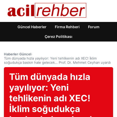
Güncel Haberler
Firma Rehberi
Forum
Çerez Politikası
Haberler
›
Güncel
›
Tüm dünyada hızla yayılıyor: Yeni tehlikenin adı XEC! İklim
soğudukça baskın hale gelecek… Prof. Dr. Mehmet Ceyhan uyardı
Tüm dünyada hızla
yayılıyor: Yeni
tehlikenin adı XEC!
İklim soğudukça