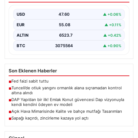
Tunceli’nin Yolkonak, Beydamı ve Karyemez köyleri
arasında bulunan otlaklık bölgede henüz
USD
47.60
▲ +0.06%
belirlenemeyen bir nedenle…
EUR
55.08
▲ +0.11%
ALTIN
6523.7
▲ +0.42%
BTC
3075564
▲ +0.90%
Son Eklenen Haberler
Fed faizi sabit tuttu
■
Tunceli’de otluk yangını ormanlık alana sıçramadan kontrol
■
altına alındı
DAP Yapı’dan bir ilk! Emlak Konut güvencesi Dap vizyonuyla
■
kendi kendini ödeyen ev modeli
Açık Hava Mimarisinde Kalite ve bahçe mutfağı Tasarımları
■
Sapağı kaçırdı, zincirleme kazaya yol açtı
■