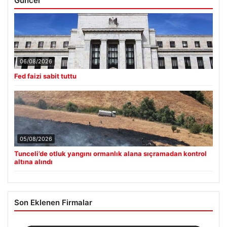
Güncel
06/08/2026
Fed faizi sabit tuttu
05/08/2026
Tunceli’de otluk yangını ormanlık alana sıçramadan kontrol
altına alındı
Son Eklenen Firmalar