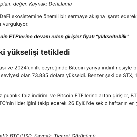
 toplam değer. Kaynak: DefiLlama
n DeFi ekosistemine önemli bir sermaye akışına işaret ederek
ı vurguluyor.
in ETF'lerine devam eden girişler fiyatı “yükseltebilir”
i yükselişi tetikledi
ı ve 2024'ün ilk çeyreğinde Bitcoin yarıya indirilmesiyle bi
seviyesi olan 73.835 dolara yükseldi. Benzer şekilde STX, 1
anlık faiz indirimi ve Bitcoin ETF'lerine artan girişler, B
TC'nin liderliğini takip ederek 26 Eylül'de sekiz haftanın en
afik BTC/USD. Kaynak:
Ticaret Görünümü