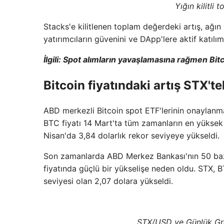
Yığın kilitli
Stacks'e kilitlenen toplam değerdeki artış, ağı
yatırımcıların güvenini ve DApp'lere aktif katılım
İlgili:
Spot alımların yavaşlamasına rağmen Bitco
Bitcoin fiyatındaki artış STX'tek
ABD merkezli Bitcoin spot ETF'lerinin onaylanmas
BTC fiyatı 14 Mart'ta tüm zamanların en yüksek 
Nisan'da 3,84 dolarlık rekor seviyeye yükseldi.
Son zamanlarda ABD Merkez Bankası'nın 50 baz pu
fiyatında güçlü bir yükselişe neden oldu. STX, B
seviyesi olan 2,07 dolara yükseldi.
STX/USD ve Günlük Gr