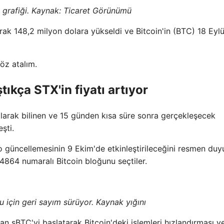
grafiği. Kaynak:
Ticaret Görünümü
rak 148,2 milyon dolara yükseldi ve Bitcoin'in (BTC) 18 Eylü
göz atalım.
kça STX'in fiyatı artıyor
larak bilinen ve 15 günden kısa süre sonra gerçekleşecek
şti.
güncellemesinin 9 Ekim'de etkinleştirileceğini resmen duy
64864 numaralı Bitcoin bloğunu seçtiler.
için geri sayım sürüyor. Kaynak yığını
lan sBTC'yi başlatarak Bitcoin'deki işlemleri hızlandırması v