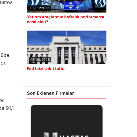
ğustos
07/08/2026
Yatırım araçlarının haftalık performansı
nasıl oldu?
çüde
06/08/2026
or.
Fed faizi sabit tuttu
Son Eklenen Firmalar
er
de 91,1