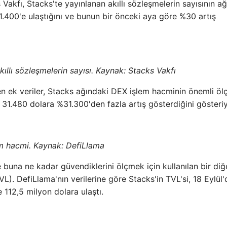
cks Vakfı, Stacks'te yayınlanan akıllı sözleşmelerin sayısının a
.400'e ulaştığını ve bunun bir önceki aya göre %30 artış
kıllı sözleşmelerin sayısı. Kaynak: Stacks Vakfı
en ek veriler, Stacks ağındaki DEX işlem hacminin önemli öl
e 31.480 dolara %31.300'den fazla artış gösterdiğini gösteriy
m hacmi. Kaynak: DefiLlama
ve buna ne kadar güvendiklerini ölçmek için kullanılan bir diğ
). DefiLlama'nın verilerine göre Stacks'in TVL'si, 18 Eylül'
e 112,5 milyon dolara ulaştı.