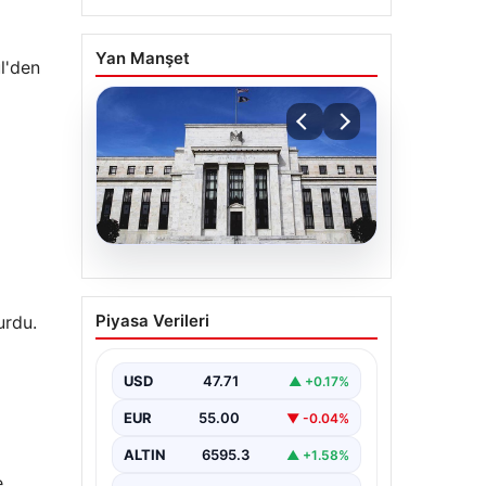
Yan Manşet
l'den
06.08.2026
Fed faizi sabit tuttu
Piyasa Verileri
urdu.
USD
47.71
▲ +0.17%
EUR
55.00
▼ -0.04%
ALTIN
6595.3
▲ +1.58%
e