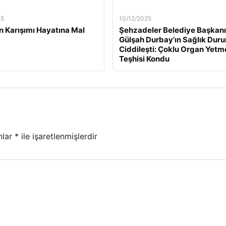
25
10/12/2025
n Karışımı Hayatına Mal
Şehzadeler Belediye Başkanı
Gülşah Durbay’ın Sağlık Dur
Ciddileşti: Çoklu Organ Yetm
Teşhisi Kondu
nlar
*
ile işaretlenmişlerdir