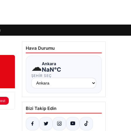
ı
Hava Durumu
☁
Ankara
NaN°C
ŞEHIR SEÇ
rest
Bizi Takip Edin