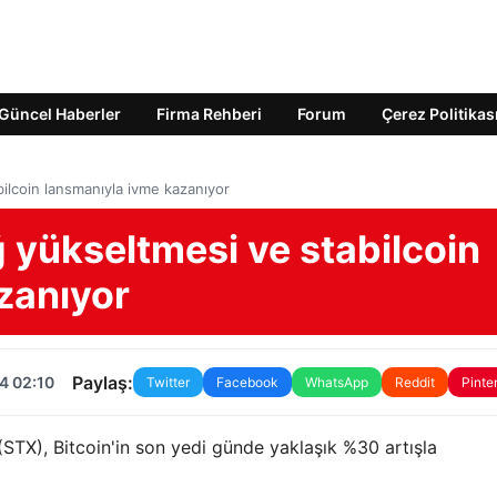
Güncel Haberler
Firma Rehberi
Forum
Çerez Politikas
ilcoin lansmanıyla ivme kazanıyor
 yükseltmesi ve stabilcoin
zanıyor
Paylaş:
4 02:10
Twitter
Facebook
WhatsApp
Reddit
Pinte
(STX), Bitcoin'in son yedi günde yaklaşık %30 artışla