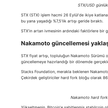
STX/USD günlük 
STX (STX) işlem hacmi 26 Eylül'de ikiye katlana
bu yana yaşadığı %7,5'lik artışı geride bıraktı.
STX'in artan ivmesinin ardındaki faktörlere bir 
Nakamoto güncellemesi yaklaştı
STX fiyat artışı, topluluğun Nakamoto Sürümü o
güncellemeye hazırlandığı bir dönemde gerçekle
Stacks Foundation, merakla beklenen Nakamoto 
Çekirdek geliştiriciler hard fork bloğu olarak 8
Nakamoto hard forku 
Yükseltmenin, Bitcoin'e sabitlenmiş stabilcoin o