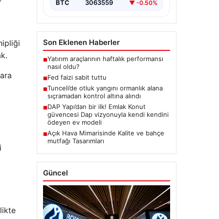
BTC
3063559
▼ -0.50%
Son Eklenen Haberler
ipliği
k.
Yatırım araçlarının haftalık performansı
■
nasıl oldu?
lara
Fed faizi sabit tuttu
■
Tunceli’de otluk yangını ormanlık alana
■
sıçramadan kontrol altına alındı
DAP Yapı’dan bir ilk! Emlak Konut
■
güvencesi Dap vizyonuyla kendi kendini
ödeyen ev modeli
Açık Hava Mimarisinde Kalite ve bahçe
■
mutfağı Tasarımları
i
Güncel
likte