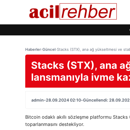
Haberler
›
Güncel
›
Stacks (STX), ana ağ yükseltmesi ve stab
Stacks (STX), ana ağ
lansmanıyla ivme ka
admin
•
28.09.2024 02:10
•
Güncellendi: 28.09.202
Bitcoin odaklı akıllı sözleşme platformu Stacks 
toparlanmasını destekliyor.