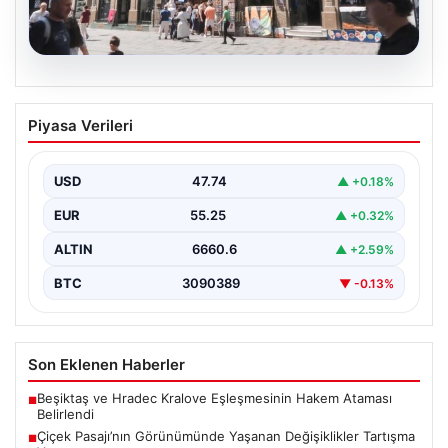
08.08.2026
Çiçek Pasajı’nın Görünümünde Yaşanan
Piyasa Verileri
Değişiklikler Tartışma Yarattı
İstanbul’un tarihi ve kültürel sembollerinden biri olan
Çiçek Pasajı, son dönemde giriş cephesine
USD
47.74
▲ +0.18%
yerleştirilen…
EUR
55.25
▲ +0.32%
ALTIN
6660.6
▲ +2.59%
BTC
3090389
▼ -0.13%
Son Eklenen Haberler
Beşiktaş ve Hradec Kralove Eşleşmesinin Hakem Ataması
■
Belirlendi
Çiçek Pasajı’nın Görünümünde Yaşanan Değişiklikler Tartışma
■