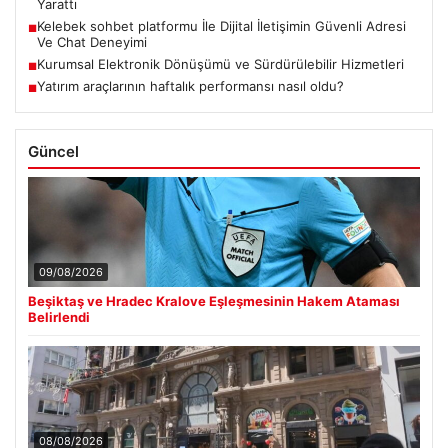
Yarattı
Kelebek sohbet platformu İle Dijital İletişimin Güvenli Adresi
■
Ve Chat Deneyimi
Kurumsal Elektronik Dönüşümü ve Sürdürülebilir Hizmetleri
■
Yatırım araçlarının haftalık performansı nasıl oldu?
■
Güncel
09/08/2026
Beşiktaş ve Hradec Kralove Eşleşmesinin Hakem Ataması
Belirlendi
08/08/2026