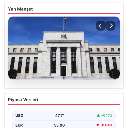
Yan Manşet
06.08.2026
Fed faizi sabit tuttu
Piyasa Verileri
USD
47.71
▲ +0.17%
EUR
55.00
▼ -0.04%