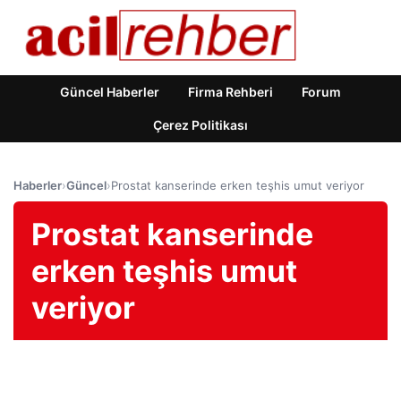
Güncel Haberler
Firma Rehberi
Forum
Çerez Politikası
Haberler
›
Güncel
›
Prostat kanserinde erken teşhis umut veriyor
Prostat kanserinde
erken teşhis umut
veriyor