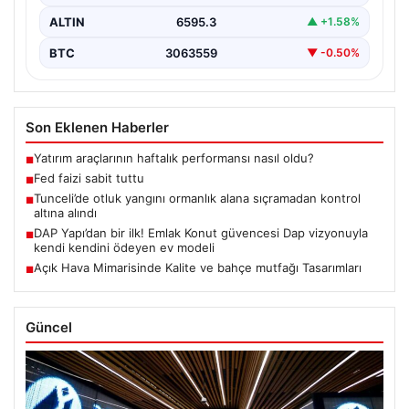
ALTIN
6595.3
▲ +1.58%
BTC
3063559
▼ -0.50%
Son Eklenen Haberler
Yatırım araçlarının haftalık performansı nasıl oldu?
■
Fed faizi sabit tuttu
■
Tunceli’de otluk yangını ormanlık alana sıçramadan kontrol
■
altına alındı
DAP Yapı’dan bir ilk! Emlak Konut güvencesi Dap vizyonuyla
■
kendi kendini ödeyen ev modeli
Açık Hava Mimarisinde Kalite ve bahçe mutfağı Tasarımları
■
Güncel