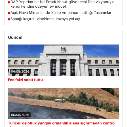
DAP Yapı’dan bir ilk! Emlak Konut güvencesi Dap vizyonuyla
■
kendi kendini ödeyen ev modeli
Açık Hava Mimarisinde Kalite ve bahçe mutfağı Tasarımları
■
Sapağı kaçırdı, zincirleme kazaya yol açtı
■
Güncel
06/08/2026
Fed faizi sabit tuttu
05/08/2026
Tunceli’de otluk yangını ormanlık alana sıçramadan kontrol