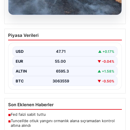
05.08.2026
Tunceli’de otluk yangını ormanlık alana
Piyasa Verileri
sıçramadan kontrol altına alındı
Tunceli’nin Yolkonak, Beydamı ve Karyemez köyleri
arasında bulunan otlaklık bölgede henüz
USD
47.71
▲ +0.17%
belirlenemeyen bir nedenle…
EUR
55.00
▼ -0.04%
ALTIN
6595.3
▲ +1.58%
BTC
3063559
▼ -0.50%
Son Eklenen Haberler
Fed faizi sabit tuttu
■
Tunceli’de otluk yangını ormanlık alana sıçramadan kontrol
■
altına alındı