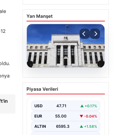
ale
Yan Manşet
-12
oldu.
lonya
06.08.2026
Fed faizi sabit tuttu
Piyasa Verileri
t'in
USD
47.71
▲ +0.17%
EUR
55.00
▼ -0.04%
ALTIN
6595.3
▲ +1.58%