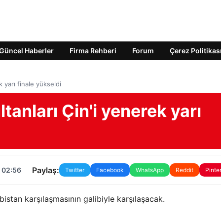
Güncel Haberler
Firma Rehberi
Forum
Çerez Politikas
k yarı finale yükseldi
ltanları Çin'i yenerek yarı
Paylaş:
 02:56
Twitter
Facebook
WhatsApp
Reddit
Pinte
rbistan karşılaşmasının galibiyle karşılaşacak.