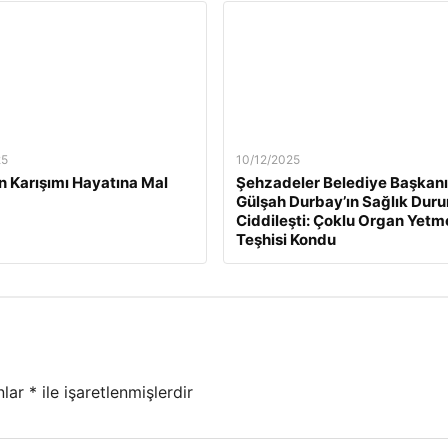
25
10/12/2025
n Karışımı Hayatına Mal
Şehzadeler Belediye Başkanı
Gülşah Durbay’ın Sağlık Dur
Ciddileşti: Çoklu Organ Yetm
Teşhisi Kondu
nlar
*
ile işaretlenmişlerdir