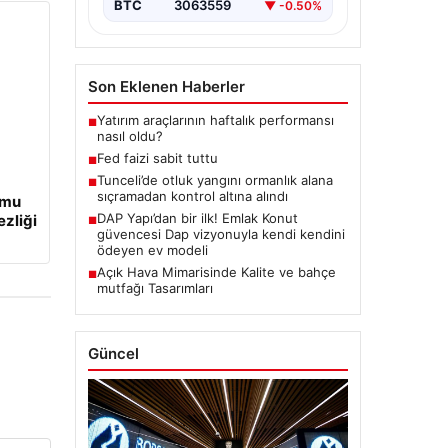
BTC
3063559
▼ -0.50%
Son Eklenen Haberler
Yatırım araçlarının haftalık performansı
■
nasıl oldu?
Fed faizi sabit tuttu
■
Tunceli’de otluk yangını ormanlık alana
■
sıçramadan kontrol altına alındı
umu
DAP Yapı’dan bir ilk! Emlak Konut
ezliği
■
güvencesi Dap vizyonuyla kendi kendini
ödeyen ev modeli
Açık Hava Mimarisinde Kalite ve bahçe
■
mutfağı Tasarımları
Güncel