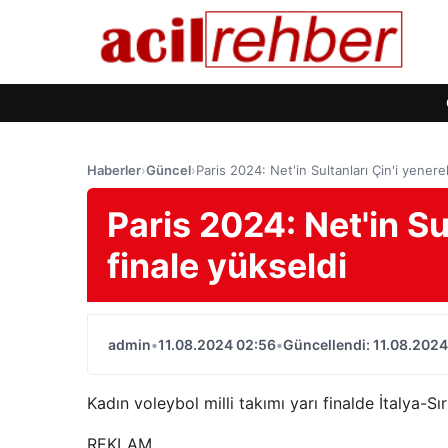
Haberler
›
Güncel
›
Paris 2024: Net'in Sultanları Çin'i yenere
Paris 2024: Net'in Su
finale yükseldi
admin
•
11.08.2024 02:56
•
Güncellendi: 11.08.2024
Kadın voleybol milli takımı yarı finalde İtalya-Sı
REKLAM