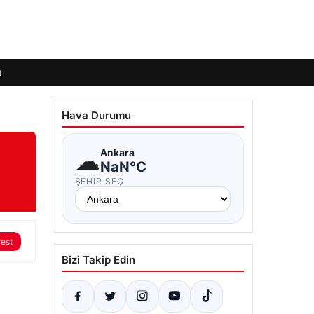
ı
Hava Durumu
☁
Ankara
NaN°C
ŞEHIR SEÇ
rest
Bizi Takip Edin