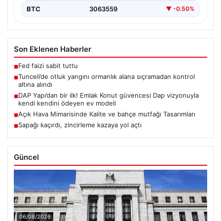
BTC
3063559
▼ -0.50%
Son Eklenen Haberler
Fed faizi sabit tuttu
■
Tunceli’de otluk yangını ormanlık alana sıçramadan kontrol
■
altına alındı
DAP Yapı’dan bir ilk! Emlak Konut güvencesi Dap vizyonuyla
■
kendi kendini ödeyen ev modeli
Açık Hava Mimarisinde Kalite ve bahçe mutfağı Tasarımları
■
Sapağı kaçırdı, zincirleme kazaya yol açtı
■
Güncel
06/08/2026