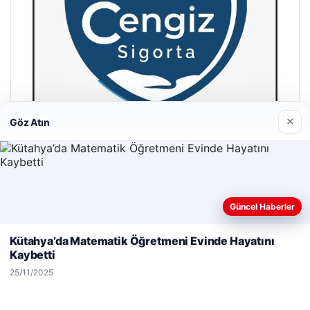
×
Göz Atın
Hastaş Beton
26/05/2026
Güncel Haberler
Web sitemizi nasıl kullandığınızı daha iyi anlayabilmek,
deneyiminizi kişiselleştirmek ve geliştirmek amacıyla çerezler
Kütahya’da Matematik Öğretmeni Evinde Hayatını
kullanıyoruz.
Çerez Politikamız
Kaybetti
Reddet
Kabul Et
25/11/2025
© 2026 Acil Rehber | Gündem Haberleri