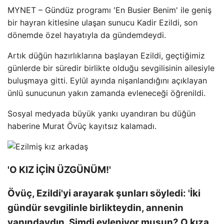
MYNET – Gündüz programı 'En Busier Benim' ile geniş
bir hayran kitlesine ulaşan sunucu Kadir Ezildi, son
dönemde özel hayatıyla da gündemdeydi.
Artık düğün hazırlıklarına başlayan Ezildi, geçtiğimiz
günlerde bir süredir birlikte olduğu sevgilisinin ailesiyle
buluşmaya gitti. Eylül ayında nişanlandığını açıklayan
ünlü sunucunun yakın zamanda evleneceği öğrenildi.
Sosyal medyada büyük yankı uyandıran bu düğün
haberine Murat Övüç kayıtsız kalamadı.
'O KIZ İÇİN ÜZGÜNÜM!'
Övüç, Ezildi'yi arayarak şunları söyledi: 'İki
gündür sevgilinle birlikteydin, annenin
yanındaydın. Şimdi evleniyor musun? O kıza