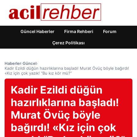
Güncel Haberler
Firma Rehberi
Forum
Çerez Politikası
Haberler
›
Güncel
›
Kadir Ezildi düğün hazırlıklarına başladı! Murat Övüç böyle bağırdı!
«Kız için çok yazık! “Bu kız kör mü?”
Kadir Ezildi düğün
hazırlıklarına başladı!
Murat Övüç böyle
bağırdı! «Kız için çok