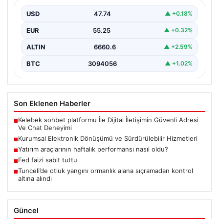
Günümüzde ilerleyen dijitalleşme doğrultusunda
şirketler altyapı parklarını sürekli aralıklarla
USD
47.74
▲ +0.18%
yenilemektedir. Söz konusu yenileme süreçlerinde…
EUR
55.25
▲ +0.32%
ALTIN
6660.6
▲ +2.59%
BTC
3094056
▲ +1.02%
Son Eklenen Haberler
Kelebek sohbet platformu İle Dijital İletişimin Güvenli Adresi
■
Ve Chat Deneyimi
Kurumsal Elektronik Dönüşümü ve Sürdürülebilir Hizmetleri
■
Yatırım araçlarının haftalık performansı nasıl oldu?
■
Fed faizi sabit tuttu
■
Tunceli’de otluk yangını ormanlık alana sıçramadan kontrol
■
altına alındı
Güncel