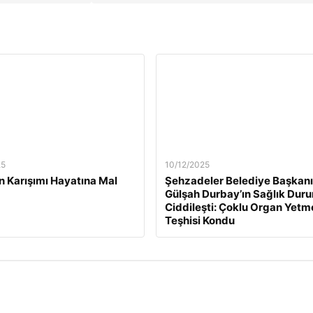
25
10/12/2025
n Karışımı Hayatına Mal
Şehzadeler Belediye Başkanı
Gülşah Durbay’ın Sağlık Dur
Ciddileşti: Çoklu Organ Yetm
Teşhisi Kondu