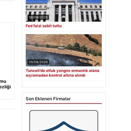
06/08/2026
Fed faizi sabit tuttu
05/08/2026
Tunceli’de otluk yangını ormanlık alana
sıçramadan kontrol altına alındı
umu
ezliği
Son Eklenen Firmalar