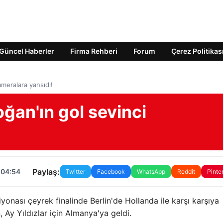
Güncel Haberler
Firma Rehberi
Forum
Çerez Politikas
meralara yansıdı!
an'ın gol sevinci
Paylaş:
 04:54
Twitter
Facebook
WhatsApp
Reddit
Pinte
onası çeyrek finalinde Berlin'de Hollanda ile karşı karşıya
Ay Yıldızlar için Almanya'ya geldi.