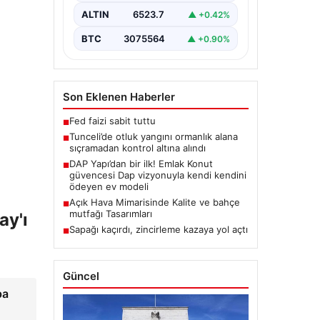
bulunan otlaklık bölgede henüz
ALTIN
6523.7
▲ +0.42%
belirlenemeyen bir nedenle…
BTC
3075564
▲ +0.90%
Son Eklenen Haberler
Fed faizi sabit tuttu
■
Tunceli’de otluk yangını ormanlık alana
■
sıçramadan kontrol altına alındı
DAP Yapı’dan bir ilk! Emlak Konut
■
güvencesi Dap vizyonuyla kendi kendini
ödeyen ev modeli
Açık Hava Mimarisinde Kalite ve bahçe
■
mutfağı Tasarımları
ay'ı
Sapağı kaçırdı, zincirleme kazaya yol açtı
■
Güncel
pa