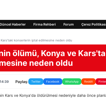
Güncel Haberler
Firma Rehberi
Forum
Çerez Politikas
Kars'taki konserlerin iptal edilmesine neden oldu
nin ölümü, Konya ve Kars'ta
ilmesine neden oldu
Paylaş:
 14:39
Twitter
Facebook
WhatsApp
Reddit
Pinte
'nin Kars ve Konya'da öldürülmesi nedeniyle daha önce plan