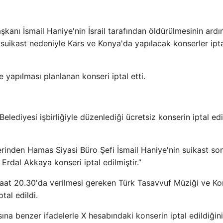
kanı İsmail Haniye'nin İsrail tarafından öldürülmesinin ard
i suikast nedeniyle Kars ve Konya'da yapılacak konserler ipt
yapılması planlanan konseri iptal etti.
Belediyesi işbirliğiyle düzenlediği ücretsiz konserin iptal edi
lerinden Hamas Siyasi Büro Şefi İsmail Haniye'nin suikast so
rdal Akkaya konseri iptal edilmiştir.”
at 20.30'da verilmesi gereken Türk Tasavvuf Müziği ve K
tal edildi.
sına benzer ifadelerle X hesabındaki konserin iptal edildiğini