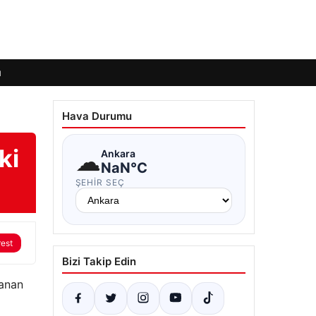
ı
Hava Durumu
ki
☁
Ankara
NaN°C
ŞEHIR SEÇ
rest
Bizi Takip Edin
lanan