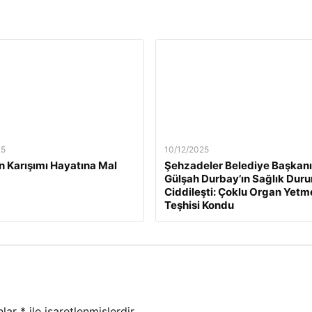
25
10/12/2025
n Karışımı Hayatına Mal
Şehzadeler Belediye Başkanı
Gülşah Durbay’ın Sağlık Dur
Ciddileşti: Çoklu Organ Yetm
Teşhisi Kondu
nlar
*
ile işaretlenmişlerdir