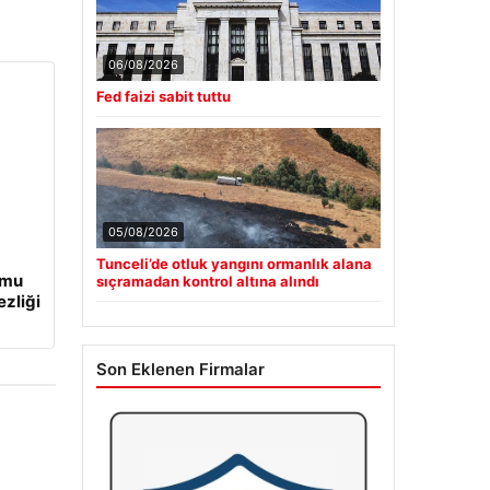
06/08/2026
Fed faizi sabit tuttu
05/08/2026
Tunceli’de otluk yangını ormanlık alana
umu
sıçramadan kontrol altına alındı
ezliği
Son Eklenen Firmalar