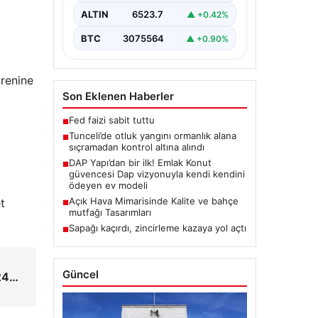
bulunan otlaklık bölgede henüz
ALTIN
6523.7
▲ +0.42%
belirlenemeyen bir nedenle…
BTC
3075564
▲ +0.90%
renine
Son Eklenen Haberler
Fed faizi sabit tuttu
■
Tunceli’de otluk yangını ormanlık alana
■
sıçramadan kontrol altına alındı
DAP Yapı’dan bir ilk! Emlak Konut
■
güvencesi Dap vizyonuyla kendi kendini
ödeyen ev modeli
Açık Hava Mimarisinde Kalite ve bahçe
t
■
mutfağı Tasarımları
Sapağı kaçırdı, zincirleme kazaya yol açtı
■
Güncel
024…