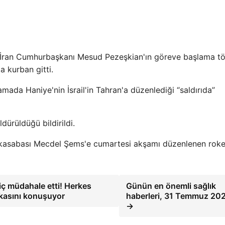
e, İran Cumhurbaşkanı Mesud Pezeşkian'ın göreve başlama tö
a kurban gitti.
ada Haniye'nin İsrail'in Tahran'a düzenlediği “saldırıda”
dürüldüğü bildirildi.
rzi kasabası Mecdel Şems'e cumartesi akşamı düzenlenen roke
iç müdahale etti! Herkes
Günün en önemli sağlık
kasını konuşuyor
haberleri, 31 Temmuz 2
→