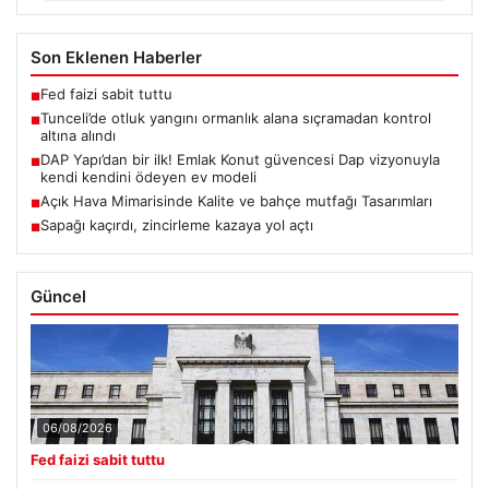
Son Eklenen Haberler
Fed faizi sabit tuttu
■
Tunceli’de otluk yangını ormanlık alana sıçramadan kontrol
■
altına alındı
DAP Yapı’dan bir ilk! Emlak Konut güvencesi Dap vizyonuyla
■
kendi kendini ödeyen ev modeli
Açık Hava Mimarisinde Kalite ve bahçe mutfağı Tasarımları
■
Sapağı kaçırdı, zincirleme kazaya yol açtı
■
Güncel
06/08/2026
Fed faizi sabit tuttu