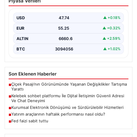
Piyasa Verileri
İletişimin Güvenli Adresi Ve Chat
Deneyimi
USD
47.74
▲ +0.18%
İnternet çağında bireylerin seviyeli bir biçimde iletişim
kurması büyük bir hassasiyet taşımaktadır. Günümüzde
EUR
55.25
▲ +0.32%
birçok…
ALTIN
6660.6
▲ +2.59%
BTC
3094056
▲ +1.02%
Son Eklenen Haberler
Çiçek Pasajı’nın Görünümünde Yaşanan Değişiklikler Tartışma
■
Yarattı
Kelebek sohbet platformu İle Dijital İletişimin Güvenli Adresi
■
Ve Chat Deneyimi
Kurumsal Elektronik Dönüşümü ve Sürdürülebilir Hizmetleri
■
Yatırım araçlarının haftalık performansı nasıl oldu?
■
Fed faizi sabit tuttu
■