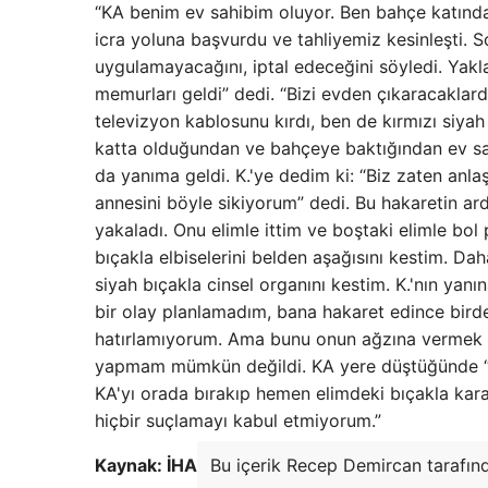
“KA benim ev sahibim oluyor. Ben bahçe katında, 
icra yoluna başvurdu ve tahliyemiz kesinleşti. S
uygulamayacağını, iptal edeceğini söyledi. Yakl
memurları geldi” dedi. “Bizi evden çıkaracaklar
televizyon kablosunu kırdı, ben de kırmızı siya
katta olduğundan ve bahçeye baktığından ev sah
da yanıma geldi. K.'ye dedim ki: “Biz zaten anl
annesini böyle sikiyorum” dedi. Bu hakaretin a
yakaladı. Onu elimle ittim ve boştaki elimle bo
bıçakla elbiselerini belden aşağısını kestim. Dah
siyah bıçakla cinsel organını kestim. K.'nın yan
bir olay planlamadım, bana hakaret edince birde
hatırlamıyorum. Ama bunu onun ağzına vermek is
yapmam mümkün değildi. KA yere düştüğünde “B
KA'yı orada bırakıp hemen elimdeki bıçakla kara
hiçbir suçlamayı kabul etmiyorum.”
Kaynak: İHA
Bu içerik Recep Demircan tarafınd