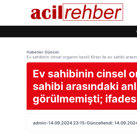
Haberler
›
Güncel
›
Ev sahibinin cinsel organını kesti! Kiracı ile ev sahibi ara
Ev sahibinin cinsel or
sahibi arasındaki a
görülmemişti; ifades
admin
•
14.09.2024 23:15
•
Güncellendi: 14.09.202