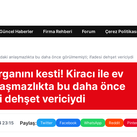
Güncel Haberler
Firma Rehberi
Forum
Çerez Politikas
sındaki anlaşmazlıkta bu daha önce görülmemişti; ifadesi dehşet vericiydi
ganını kesti! Kiracı ile ev
nlaşmazlıkta bu daha önce
i dehşet vericiydi
Paylaş:
4 23:15
Twitter
Facebook
WhatsApp
Reddit
Pinte