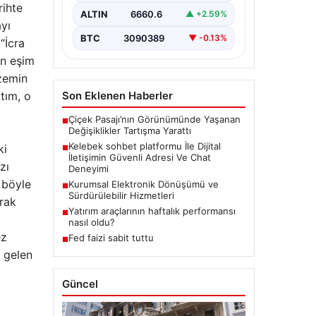
rihte
bir hassasiyet taşımaktadır.
ALTIN
6660.6
▲ +2.59%
Günümüzde birçok…
ayı
BTC
3090389
▼ -0.13%
“İcra
en eşim
 zemin
tım, o
Son Eklenen Haberler
Çiçek Pasajı’nın Görünümünde Yaşanan
■
Değişiklikler Tartışma Yarattı
Kelebek sohbet platformu İle Dijital
ki
■
İletişimin Güvenli Adresi Ve Chat
zı
Deneyimi
 böyle
Kurumsal Elektronik Dönüşümü ve
■
Sürdürülebilir Hizmetleri
arak
Yatırım araçlarının haftalık performansı
■
nasıl oldu?
ez
Fed faizi sabit tuttu
■
n gelen
Güncel