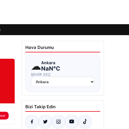
ı
Hava Durumu
☁
Ankara
NaN°C
ŞEHIR SEÇ
Bizi Takip Edin
rest