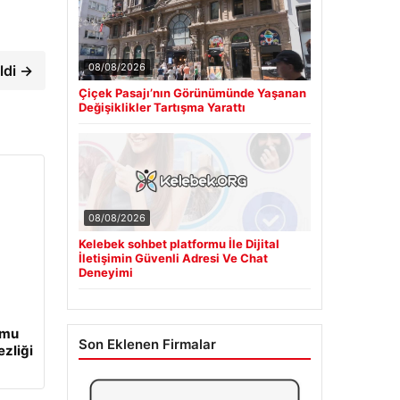
08/08/2026
ldi →
Çiçek Pasajı’nın Görünümünde Yaşanan
Değişiklikler Tartışma Yarattı
08/08/2026
Kelebek sohbet platformu İle Dijital
İletişimin Güvenli Adresi Ve Chat
Deneyimi
umu
Son Eklenen Firmalar
ezliği