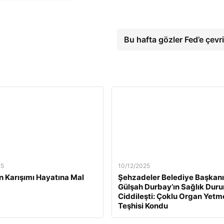
Bu hafta gözler Fed’e çevri
25
10/12/2025
n Karışımı Hayatına Mal
Şehzadeler Belediye Başkanı
Gülşah Durbay’ın Sağlık Dur
Ciddileşti: Çoklu Organ Yetm
Teşhisi Kondu