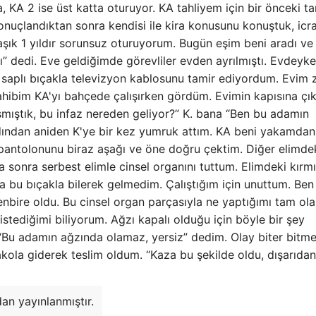
KA 2 ise üst katta oturuyor. KA tahliyem için bir önceki ta
onuçlandıktan sonra kendisi ile kira konusunu konuştuk, icr
aşık 1 yıldır sorunsuz oturuyorum. Bugün eşim beni aradı ve 
dı” dedi. Eve geldiğimde görevliler evden ayrılmıştı. Evdeyk
h saplı bıçakla televizyon kablosunu tamir ediyordum. Evim
ibim KA'yı bahçede çalışırken gördüm. Evimin kapısına çık
aşmıştık, bu infaz nereden geliyor?” K. bana “Ben bu adamın
rdından aniden K'ye bir kez yumruk attım. KA beni yakamdan
l pantolonunu biraz aşağı ve öne doğru çektim. Diğer elimde
a sonra serbest elimle cinsel organını tuttum. Elimdeki kırmı
ına bu bıçakla bilerek gelmedim. Çalıştığım için unuttum. Ben
nbire oldu. Bu cinsel organ parçasıyla ne yaptığımı tam ol
tediğimi biliyorum. Ağzı kapalı olduğu için böyle bir şey
u adamın ağzında olamaz, yersiz” dedim. Olay biter bitm
kola giderek teslim oldum. “Kaza bu şekilde oldu, dışarıda
an yayınlanmıştır.