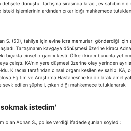
a dehşete dönüştü. Tartışma sırasında kiracı, ev sahibinin ci
olisteki işlemlerinin ardından çıkarıldığı mahkemece tutuklan
n S. (50), tahliye için evine icra memurları gönderdiği için 
başladı. Tartışmanın kavgaya dönüşmesi üzerine kiracı Adna
ki bıçakla cinsel organını kesti. Öfkeli kiracı bununla yetin
ya çalıştı. KA'nın yere düşmesi üzerine olay yerinden ayrıl
du. Kiracısı tarafından cinsel organı kesilen ev sahibi KA, o
 Yalova Eğitim ve Araştırma Hastanesi'ne kaldırılarak ameliya
ye sevk edilen şüpheli, çıkarıldığı mahkemece tutuklanarak
sokmak istedim'
im olan Adnan S., polise verdiği ifadede şunları söyledi: