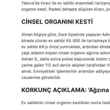
Yalova'da kiracı ile ev sahibi arasındaki tartışm
organını kesti. İfadesi dehşete düşüren kiracı, p
CİNSEL ORGANINI KESTİ
Alınan bilgiye göre, Dere ilçesinde yaşayan Adna
binada oturan ev sahibi KA (69) ile tartışmaya 
ev sahibi KA'yı önce yumrukladı, ardından elinde
yaşlı adamın kopan cinsel organını ağzına sokma
Adnan S., daha sonra polise başvurarak teslim ol
yerine gelen 112 acil servis ekipleri tarafından
alındı. Emniyetteki işlemlerinin ardından adliye
cezaevine gönderildi.
KORKUNÇ AÇIKLAMA: 'Ağzına 
Ev sahibinin cinsel organını kestikten sonra tesl