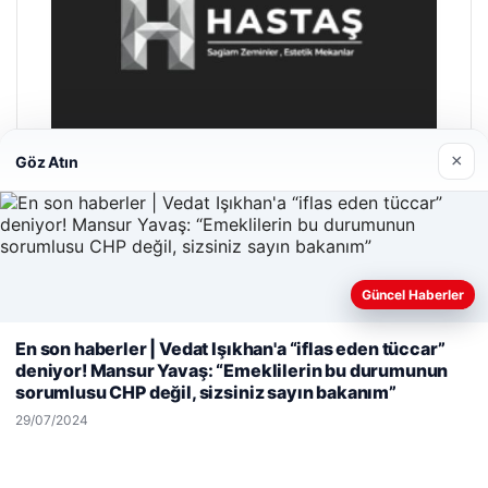
×
Göz Atın
Hastaş Beton
Güncel Haberler
26/05/2026
Web sitemizi nasıl kullandığınızı daha iyi anlayabilmek,
En son haberler | Vedat Işıkhan'a “iflas eden tüccar”
deneyiminizi kişiselleştirmek ve geliştirmek amacıyla çerezler
deniyor! Mansur Yavaş: “Emeklilerin bu durumunun
kullanıyoruz.
Çerez Politikamız
sorumlusu CHP değil, sizsiniz sayın bakanım”
Reddet
Kabul Et
29/07/2024
© 2026 Acil Rehber | Gündem Haberleri