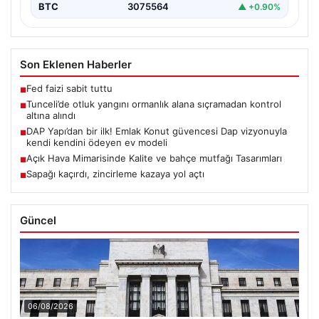
BTC
3075564
▲ +0.90%
Son Eklenen Haberler
Fed faizi sabit tuttu
■
Tunceli’de otluk yangını ormanlık alana sıçramadan kontrol
■
altına alındı
DAP Yapı’dan bir ilk! Emlak Konut güvencesi Dap vizyonuyla
■
kendi kendini ödeyen ev modeli
Açık Hava Mimarisinde Kalite ve bahçe mutfağı Tasarımları
■
Sapağı kaçırdı, zincirleme kazaya yol açtı
■
Güncel
06/08/2026