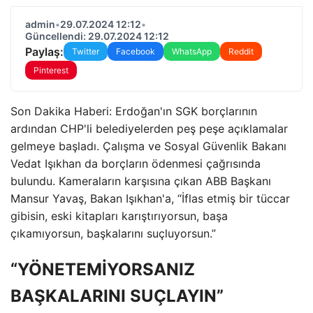
admin
•
29.07.2024 12:12
•
Güncellendi: 29.07.2024 12:12
Paylaş:
Twitter
Facebook
WhatsApp
Reddit
Pinterest
Son Dakika Haberi: Erdoğan'ın SGK borçlarının
ardından CHP'li belediyelerden peş peşe açıklamalar
gelmeye başladı. Çalışma ve Sosyal Güvenlik Bakanı
Vedat Işıkhan da borçların ödenmesi çağrısında
bulundu. Kameraların karşısına çıkan ABB Başkanı
Mansur Yavaş, Bakan Işıkhan'a, “İflas etmiş bir tüccar
gibisin, eski kitapları karıştırıyorsun, başa
çıkamıyorsun, başkalarını suçluyorsun.”
“YÖNETEMİYORSANIZ
BAŞKALARINI SUÇLAYIN”