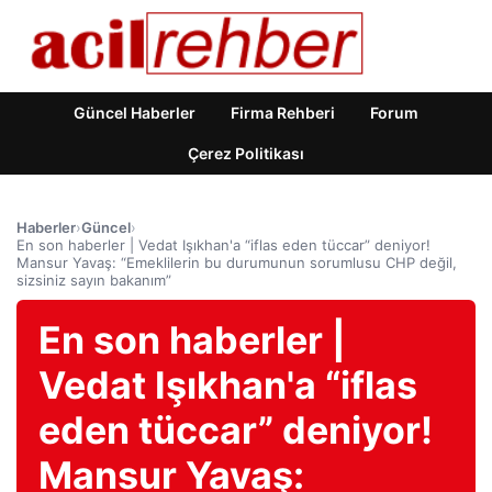
Güncel Haberler
Firma Rehberi
Forum
Çerez Politikası
Haberler
›
Güncel
›
En son haberler | Vedat Işıkhan'a “iflas eden tüccar” deniyor!
Mansur Yavaş: “Emeklilerin bu durumunun sorumlusu CHP değil,
sizsiniz sayın bakanım”
En son haberler |
Vedat Işıkhan'a “iflas
eden tüccar” deniyor!
Mansur Yavaş: