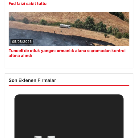
Fed faizi sabit tuttu
05/08/2026
Tunceli’de otluk yangını ormanlık alana sıçramadan kontrol
altına alındı
Son Eklenen Firmalar