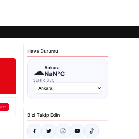
ı
Hava Durumu
☁
Ankara
NaN°C
ŞEHIR SEÇ
rest
Bizi Takip Edin
0