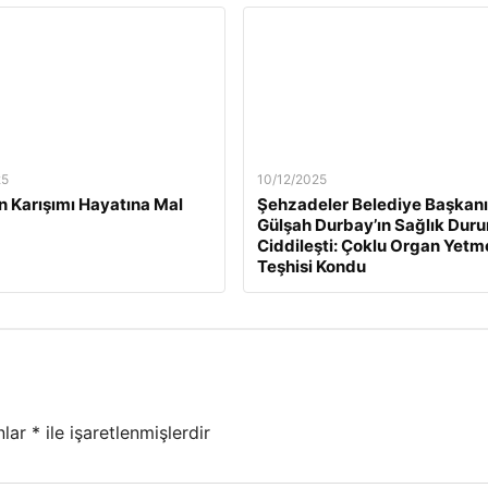
25
10/12/2025
n Karışımı Hayatına Mal
Şehzadeler Belediye Başkanı
Gülşah Durbay’ın Sağlık Dur
Ciddileşti: Çoklu Organ Yetm
Teşhisi Kondu
nlar
*
ile işaretlenmişlerdir