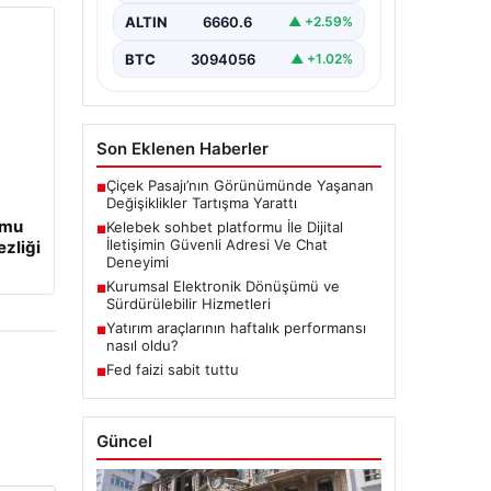
bir hassasiyet taşımaktadır.
ALTIN
6660.6
▲ +2.59%
Günümüzde birçok…
BTC
3094056
▲ +1.02%
Son Eklenen Haberler
Çiçek Pasajı’nın Görünümünde Yaşanan
■
Değişiklikler Tartışma Yarattı
umu
Kelebek sohbet platformu İle Dijital
■
İletişimin Güvenli Adresi Ve Chat
ezliği
Deneyimi
Kurumsal Elektronik Dönüşümü ve
■
Sürdürülebilir Hizmetleri
Yatırım araçlarının haftalık performansı
■
nasıl oldu?
Fed faizi sabit tuttu
■
Güncel