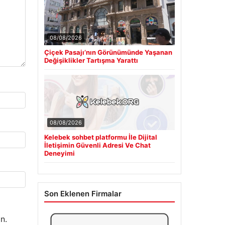
08/08/2026
Çiçek Pasajı’nın Görünümünde Yaşanan
Değişiklikler Tartışma Yarattı
08/08/2026
Kelebek sohbet platformu İle Dijital
İletişimin Güvenli Adresi Ve Chat
Deneyimi
Son Eklenen Firmalar
n.