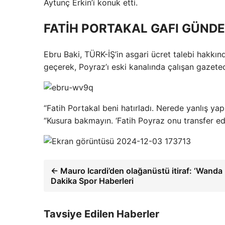
Aytunç Erkin’i konuk etti.
FATİH PORTAKAL GAFI GÜND
Ebru Baki, TÜRK-İŞ’in asgari ücret talebi hakkı
geçerek, Poyraz’ı eski kanalında çalışan gazetec
“Fatih Portakal beni hatırladı. Nerede yanlış yapm
“Kusura bakmayın. ‘Fatih Poyraz onu transfer e
← Mauro Icardi’den olağanüstü itiraf: ‘Wanda 
Dakika Spor Haberleri
Tavsiye Edilen Haberler