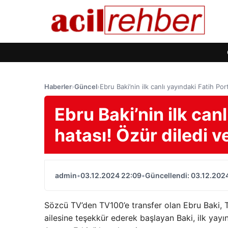
Haberler
›
Güncel
›
Ebru Baki’nin ilk canlı yayındaki Fatih Po
Ebru Baki’nin ilk can
hatası! Özür diledi 
admin
•
03.12.2024 22:09
•
Güncellendi: 03.12.202
Sözcü TV’den TV100’e transfer olan Ebru Baki, 
ailesine teşekkür ederek başlayan Baki, ilk ya