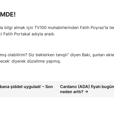
EMDE!
nda bilgi almak için TV100 muhabirlerinden Fatih Poyraz’la t
i Fatih Portakal adıyla aradı.
ış olabilirim? Siz beklerken tanıştı” diyen Baki, şunları ekle
decek’ diyerek düzeltme yapmış.
bana şiddet uyguladı’ – Son
Cardano (ADA) fiyatı bugü
neden arttı? →