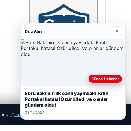
×
Göz Atın
Cengiz Sigorta
23/06/2026
Güncel Haberler
Ebru Baki’nin ilk canlı yayındaki Fatih
Portakal hatası! Özür diledi ve o anlar
gündem oldu!
03/12/2024
ıyoruz.
Çerez Politikamız
Reddet
Kabul Et