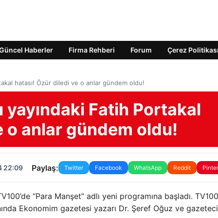
Güncel Haberler
Firma Rehberi
Forum
Çerez Politikas
rtakal hatası! Özür diledi ve o anlar gündem oldu!
lı yayındaki Fatih Portakal
ve o anlar gündem oldu!
Paylaş:
4 22:09
Twitter
Facebook
WhatsApp
Reddit
Pinte
TV100’de “Para Manşet” adlı yeni programına başladı. TV10
yınında Ekonomim gazetesi yazarı Dr. Şeref Oğuz ve gazeteci