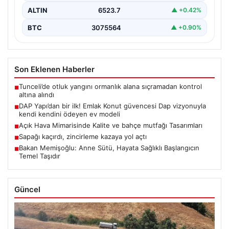
ALTIN
6523.7
▲ +0.42%
BTC
3075564
▲ +0.90%
Son Eklenen Haberler
Tunceli’de otluk yangını ormanlık alana sıçramadan kontrol
■
altına alındı
DAP Yapı’dan bir ilk! Emlak Konut güvencesi Dap vizyonuyla
■
kendi kendini ödeyen ev modeli
Açık Hava Mimarisinde Kalite ve bahçe mutfağı Tasarımları
■
Sapağı kaçırdı, zincirleme kazaya yol açtı
■
Bakan Memişoğlu: Anne Sütü, Hayata Sağlıklı Başlangıcın
■
Temel Taşıdır
Güncel