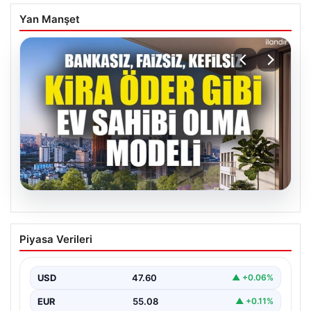
Yan Manşet
04.08.2026
DAP Yapı’dan bir ilk! Emlak Konut
Piyasa Verileri
güvencesi Dap vizyonuyla kendi
kendini ödeyen ev modeli
USD
47.60
▲ +0.06%
EUR
55.08
▲ +0.11%