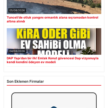
05/08/2026
Tunceli’de otluk yangını ormanlık alana sıçramadan kontrol
altına alındı
04/08/2026
DAP Yapı’dan bir ilk! Emlak Konut güvencesi Dap vizyonuyla
kendi kendini ödeyen ev modeli
Son Eklenen Firmalar