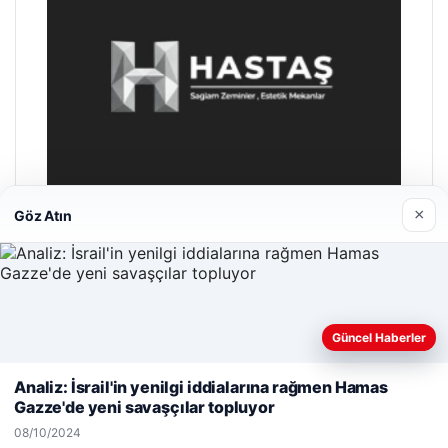
×
Göz Atın
Hastaş Beton
26/05/2026
Güncel Haberler
Web sitemizi nasıl kullandığınızı daha iyi anlayabilmek,
deneyiminizi kişiselleştirmek ve geliştirmek amacıyla çerezler
Analiz: İsrail'in yenilgi iddialarına rağmen Hamas
kullanıyoruz.
Çerez Politikamız
Gazze'de yeni savaşçılar topluyor
Reddet
Kabul Et
08/10/2024