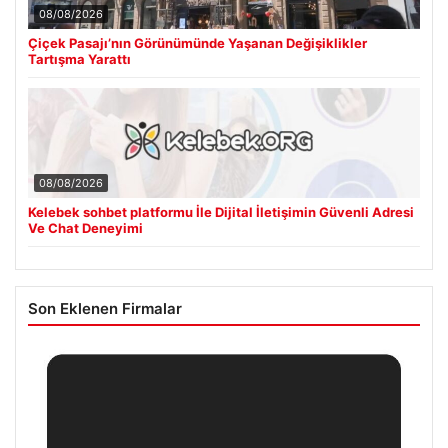
08/08/2026
Çiçek Pasajı’nın Görünümünde Yaşanan Değişiklikler
Tartışma Yarattı
08/08/2026
Kelebek sohbet platformu İle Dijital İletişimin Güvenli Adresi
Ve Chat Deneyimi
Son Eklenen Firmalar