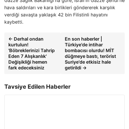
Gazze Sağlık Bakanlığı'na göre, İsrail'in Gazze Şeridi'ne
hava saldırıları ve kara birlikleri göndererek karşılık
verdiği savaşta yaklaşık 42 bin Filistinli hayatını
kaybetti.
← Derhal ondan
En son haberler |
kurtulun!
Türkiye'de intihar
'Böbreklerinizi Tahrip
bombacısı olurdu! MİT
Eden 7 Alışkanlık'
düğmeye bastı, terörist
Değişikliği hemen
Suriye'de etkisiz hale
fark edeceksiniz
getirildi →
Tavsiye Edilen Haberler