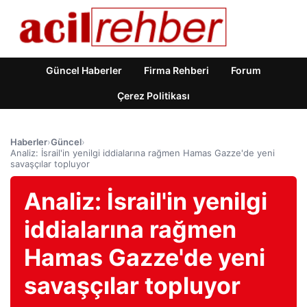
Güncel Haberler
Firma Rehberi
Forum
Çerez Politikası
Haberler
›
Güncel
›
Analiz: İsrail'in yenilgi iddialarına rağmen Hamas Gazze'de yeni
savaşçılar topluyor
Analiz: İsrail'in yenilgi
iddialarına rağmen
Hamas Gazze'de yeni
savaşçılar topluyor