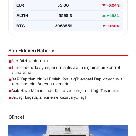
EUR
55.00
▼ -0.04%
ALTIN
6595.3
▲ +1.58%
BTC
3063559
▼ -0.50%
Son Eklenen Haberler
Fed faizi sabit tuttu
■
Tunceli’de otluk yangını ormanlık alana sıçramadan kontrol
■
altına alındı
DAP Yapı’dan bir ilk! Emlak Konut güvencesi Dap vizyonuyla
■
kendi kendini ödeyen ev modeli
Açık Hava Mimarisinde Kalite ve bahçe mutfağı Tasarımları
■
Sapağı kaçırdı, zincirleme kazaya yol açtı
■
Güncel