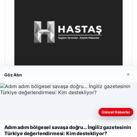
×
Göz Atın
Hastaş Beton
26/05/2026
Güncel Haberler
Web sitemizi nasıl kullandığınızı daha iyi anlayabilmek,
deneyiminizi kişiselleştirmek ve geliştirmek amacıyla çerezler
Adım adım bölgesel savaşa doğru… İngiliz gazetesinin
kullanıyoruz.
Çerez Politikamız
Türkiye değerlendirmesi: Kim destekliyor?