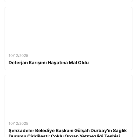
10/12/2025
Deterjan Karışımı Hayatına Mal Oldu
10/12/2025
Şehzadeler Belediye Başkanı Gülşah Durbay’ın Sağlık
Durumu Ciddileşti: Çoklu Organ Yetmezliği Teşhisi