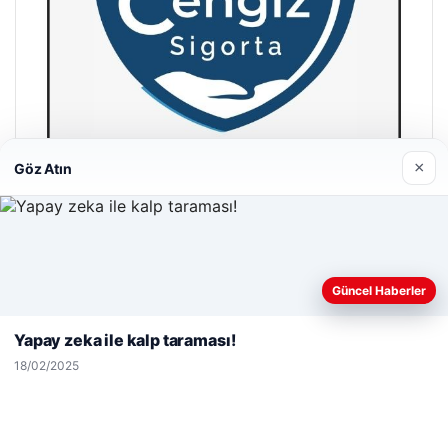
×
Göz Atın
Hastaş Beton
26/05/2026
Web sitemizi nasıl kullandığınızı daha iyi anlayabilmek,
Güncel Haberler
deneyiminizi kişiselleştirmek ve geliştirmek amacıyla çerezler
kullanıyoruz.
Çerez Politikamız
Yapay zeka ile kalp taraması!
Reddet
Kabul Et
18/02/2025
© 2026 Acil Rehber | Gündem Haberleri