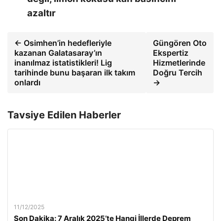
azaltır
← Osimhen’in hedefleriyle
Güngören Oto
kazanan Galatasaray’ın
Ekspertiz
inanılmaz istatistikleri! Lig
Hizmetlerinde
tarihinde bunu başaran ilk takım
Doğru Tercih
onlardı
→
Tavsiye Edilen Haberler
11/12/2025
Son Dakika: 7 Aralık 2025’te Hangi İllerde Deprem