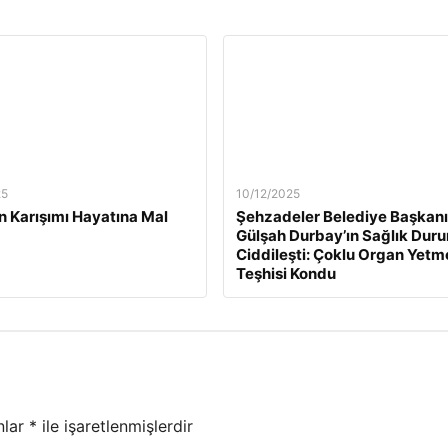
25
10/12/2025
n Karışımı Hayatına Mal
Şehzadeler Belediye Başkanı
Gülşah Durbay’ın Sağlık Dur
Ciddileşti: Çoklu Organ Yetm
Teşhisi Kondu
nlar
*
ile işaretlenmişlerdir