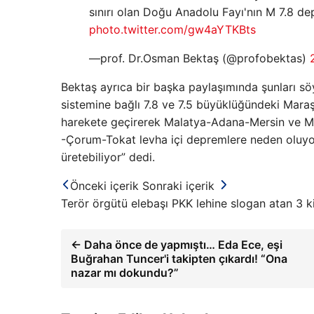
sınırı olan Doğu Anadolu Fayı'nın M 7.8 
photo.twitter.com/gw4aYTKBts
—prof. Dr.Osman Bektaş (@profobektas)
Bektaş ayrıca bir başka paylaşımında şunları 
sistemine bağlı 7.8 ve 7.5 büyüklüğündeki Mara
harekete geçirerek Malatya-Adana-Mersin ve Mal
-Çorum-Tokat levha içi depremlere neden oluyor
üretebiliyor” dedi.
Önceki içerik
Sonraki içerik
Terör örgütü elebaşı PKK lehine slogan atan 3 k
← Daha önce de yapmıştı… Eda Ece, eşi
Buğrahan Tuncer'i takipten çıkardı! “Ona
nazar mı dokundu?”