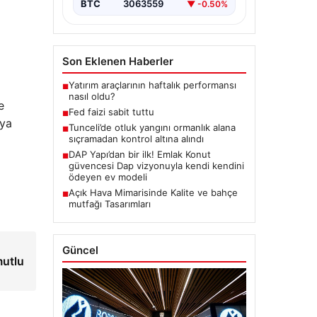
BTC
3063559
▼ -0.50%
Son Eklenen Haberler
Yatırım araçlarının haftalık performansı
■
nasıl oldu?
e
Fed faizi sabit tuttu
■
sya
Tunceli’de otluk yangını ormanlık alana
■
sıçramadan kontrol altına alındı
DAP Yapı’dan bir ilk! Emlak Konut
■
güvencesi Dap vizyonuyla kendi kendini
ödeyen ev modeli
Açık Hava Mimarisinde Kalite ve bahçe
■
mutfağı Tasarımları
!
Güncel
mutlu