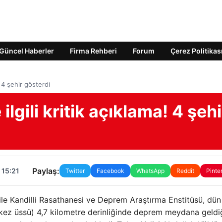
Güncel Haberler
Firma Rehberi
Forum
Çerez Politikas
 4 şehir gösterdi
gili kritik açıklama! 4 şehi
Paylaş:
 15:21
Twitter
Facebook
WhatsApp
Reddit
Pinte
ile Kandilli Rasathanesi ve Deprem Araştırma Enstitüsü, dü
rkez üssü) 4,7 kilometre derinliğinde deprem meydana geldiğ