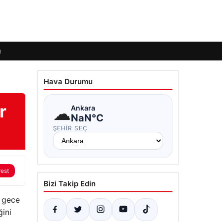
ı
Hava Durumu
r
☁
Ankara
NaN°C
ŞEHIR SEÇ
rest
Bizi Takip Edin
n gece
ini