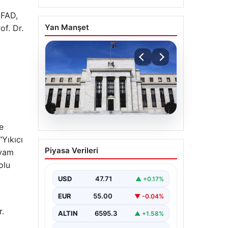
AFAD,
Yan Manşet
of. Dr.
e
06.08.2026
Yıkıcı
Fed faizi sabit tuttu
Piyasa Verileri
evam
olu
USD
47.71
▲ +0.17%
EUR
55.00
▼ -0.04%
r.
ALTIN
6595.3
▲ +1.58%