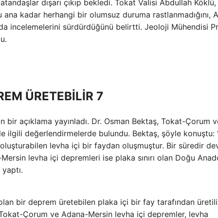
atandaşlar dışarı çıkıp bekledi. Tokat Valisi Abdullah Köklü,
 şu ana kadar herhangi bir olumsuz duruma rastlanmadığını, 
da incelemelerini sürdürdüğünü belirtti. Jeoloji Mühendisi Pr
u.
EM ÜRETEBİLİR 7
n bir açıklama yayınladı. Dr. Osman Bektaş, Tokat-Çorum v
ilgili değerlendirmelerde bulundu. Bektaş, şöyle konuştu: “
şturabilen levha içi bir faydan oluşmuştur. Bir süredir d
rsin levha içi depremleri ise plaka sınırı olan Doğu Anad
yaptı.
n bir deprem üretebilen plaka içi bir fay tarafından üretili
 Tokat-Çorum ve Adana-Mersin levha içi depremler, levha