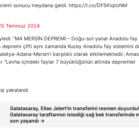
depremi sonucu meydana geldi. https://t.co/DF5KiqtoNM
25 Temmuz 2024
söyledi: “M4 MERSİN DEPREMİ – Doğu-sol-yanal Anadolu fay
ş depremi çifti aynı zamanda Kuzey Anadolu fay sistemini d
atya-Adana-Mersin'i karşılıklı olarak etkilemektedir. Ama
 “Levha içindeki faylar 7 büyüklüğünün altında depremler
işi yakalandı
Galatasaray, Elias Jelert'in transferini resmen duyurdu
Galatasaray taraftarının istediği sağ bek transferinde 
son yaşandı →