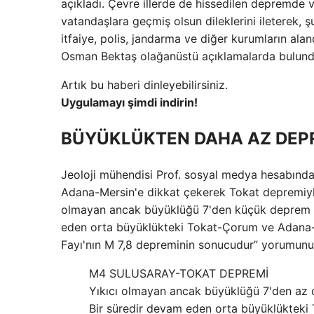
açıkladı. Çevre illerde de hissedilen depremde v
vatandaşlara geçmiş olsun dileklerini ileterek,
itfaiye, polis, jandarma ve diğer kurumların alan
Osman Bektaş olağanüstü açıklamalarda bulund
Artık bu haberi dinleyebilirsiniz.
Uygulamayı şimdi indirin!
BÜYÜKLÜKTEN DAHA AZ DEPR
Jeoloji mühendisi Prof. sosyal medya hesabında
Adana-Mersin'e dikkat çekerek Tokat depremiyle 
olmayan ancak büyüklüğü 7'den küçük deprem olu
eden orta büyüklükteki Tokat-Çorum ve Adana-Me
Fayı'nın M 7,8 depreminin sonucudur” yorumunu 
M4 SULUSARAY-TOKAT DEPREMİ
Yıkıcı olmayan ancak büyüklüğü 7'den az ola
Bir süredir devam eden orta büyüklükteki