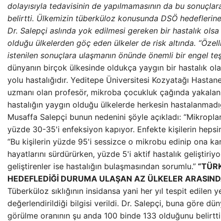
dolayısıyla tedavisinin de yapılmamasının da bu sonuçla
belirtti. Ülkemizin tüberküloz konusunda DSÖ hedeflerine u
Dr. Salepçi aslında yok edilmesi gereken bir hastalık olsa
olduğu ülkelerden göç eden ülkeler de risk altında. “Özell
istenilen sonuçlara ulaşmanın önünde önemli bir engel teş
dünyanın birçok ülkesinde oldukça yaygın bir hastalık ol
yolu hastalığıdır. Yeditepe Üniversitesi Kozyatağı Hastane
uzmanı olan profesör, mikroba çocukluk çağında yakalan
hastalığın yaygın olduğu ülkelerde herkesin hastalanmadığ
Musaffa Salepçi bunun nedenini şöyle açıkladı: “Mikroplarl
yüzde 30-35'i enfeksiyon kapıyor. Enfekte kişilerin hepsin
“Bu kişilerin yüzde 95'i sessizce o mikrobu edinip ona karş
hayatlarını sürdürürken, yüzde 5'i aktif hastalık geliştiriyor
geliştirenler ise hastalığın bulaşmasından sorumlu.”
“TÜR
HEDEFLEDİĞİ DURUMA ULAŞAN AZ ÜLKELER ARASIND
Tüberküloz sıklığının insidansa yani her yıl tespit edilen 
değerlendirildiği bilgisi verildi. Dr. Salepçi, buna göre d
görülme oranının şu anda 100 binde 133 olduğunu belirtti