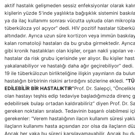
aktif hastalık gelişmeden sessiz enfeksiyonlar olarak kalır.
kişilerin yüzde 5'inde yaşlılıkta bağışıklık sistemini baskıl
ya da ilaç kullanımı sonrası vücutta uykuda olan mikropla
tüberküloza yol açıyor” dedi. HIV pozitif hastalar tüberkü
altındadır. Ayrıca uzun süre kortizon veya immün baskıla
kalan romatoloji hastaları da bu gruba girmektedir. Ayrıca
gibi kronik hastalıkları olan kişiler, organ nakli yapılan ve
hastalar da risk grubu içerisinde yer alıyor. Bu kişiler has
yakalanabiliyor ve hastalığı daha ağır geçirebiliyor” dedi.
19 ile tüberkülozun birlikteliğine ilişkin yayınların da bulu
hastalığın birbirinin riskini artırdığını sözlerine ekledi.
“TÜ
EDİLEBİLİR BİR HASTALIKTIR”
Prof. Dr. Salepçi, “Öncelikl
olan hastayı teşhis edip tedaviye başladığımızda direnç 
edebilirsek bulaşı ortadan kaldırabiliriz” diyen Prof. Dr. S
gereken noktaları sıraladı. Tedavinin başarılı olabilmesi iç
gerekenler: “Verem hastalığının ilacın kullanım süresi yakla
ilaçların kullanımı hasta açısından zor olsa da ilaçların düz
Ancak her vaka bu süreci karşılayamayabilir. Ancak bu du