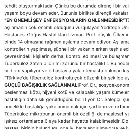
tehdit oluşturmaktadır. Çünkü bu durumda dirençli bir vak
yaşam boyu devam eder. Bununla birlikte dirençli vakaları
“EN ÖNEMLİ ŞEY ENFEKSİYONLARIN ÖNLENMESİDİR”
T
aşılamanın çok önemli olduğunu vurgulayan Yeditepe Üni
Hastanesi Göğüs Hastalıkları Uzmanı Prof. düşük. Ülkemi
binde 14 olmasına rağmen aşılama devam ediyor. Aşılaman
kontrollerin yapılması, şüpheli bir vakanın erken teşhis e
çevresindeki kişilerin derhal kontrol edilmesi ve bulaşma
Tüberküloz zaten bildirimi zorunlu bir hastalıktır. Bu ned
bildirim yapılıyor ve o hastayla yakın temasta bulunan kişi
“Türkiye'de tüberküloz kontrolü çok düzenli bir şekilde uy
GÜÇLÜ BAĞIŞIKLIK SAĞLANMALI
Prof. Dr., sosyoekonom
beslenmesi kötü, hijyeni kötü ve kalabalık yaşam kümeler
hastalığın daha sık görüldüğünü belirtiyor. Dr. Salepçi, şu
öncelikle hastalığa yakalanmamak için şartların ve ortamın
Tüberküloz mikrobunun önemli bir özelliği de maalesef ye
ışıksız ortamlarda 6 aya kadar hayatta kalabilmesidir. Do
hastası birinin bulunduğu oda iyi havalandırılmıyorsa ve i