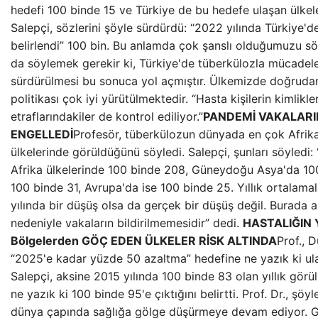
hedefi 100 binde 15 ve Türkiye de bu hedefe ulaşan ülkeler
Salepçi, sözlerini şöyle sürdürdü: “2022 yılında Türkiye'd
belirlendi” 100 bin. Bu anlamda çok şanslı olduğumuzu sö
da söylemek gerekir ki, Türkiye'de tüberkülozla mücadel
sürdürülmesi bu sonuca yol açmıştır. Ülkemizde doğruda
politikası çok iyi yürütülmektedir. “Hasta kişilerin kimlikler
etraflarındakiler de kontrol ediliyor.”
PANDEMİ VAKALARI
ENGELLEDİ
Profesör, tüberkülozun dünyada en çok Afri
ülkelerinde görüldüğünü söyledi. Salepçi, şunları söyledi:
Afrika ülkelerinde 100 binde 208, Güneydoğu Asya'da 10
100 binde 31, Avrupa'da ise 100 binde 25. Yıllık ortalama
yılında bir düşüş olsa da gerçek bir düşüş değil. Burada 
nedeniyle vakaların bildirilmemesidir” dedi.
HASTALIĞIN 
Bölgelerden GÖÇ EDEN ÜLKELER RİSK ALTINDA
Prof., 
“2025'e kadar yüzde 50 azaltma” hedefine ne yazık ki ula
Salepçi, aksine 2015 yılında 100 binde 83 olan yıllık görü
ne yazık ki 100 binde 95'e çıktığını belirtti. Prof. Dr., şö
dünya çapında sağlığa gölge düşürmeye devam ediyor. Ge