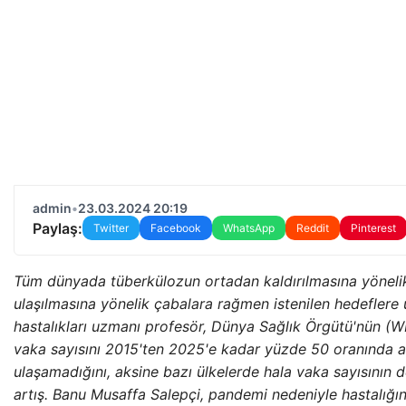
admin
•
23.03.2024 20:19
Paylaş:
Twitter
Facebook
WhatsApp
Reddit
Pinterest
Tüm dünyada tüberkülozun ortadan kaldırılmasına yöneli
ulaşılmasına yönelik çabalara rağmen istenilen hedeflere 
hastalıkları uzmanı profesör, Dünya Sağlık Örgütü'nün (WH
vaka sayısını 2015'ten 2025'e kadar yüzde 50 oranında 
ulaşamadığını, aksine bazı ülkelerde hala vaka sayısının d
artış. Banu Musaffa Salepçi, pandemi nedeniyle hastalığı