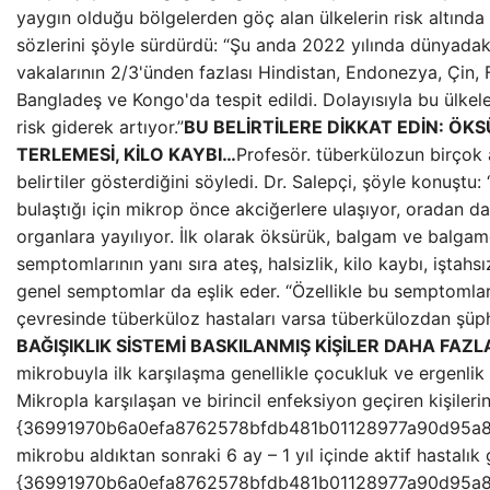
yaygın olduğu bölgelerden göç alan ülkelerin risk altında o
sözlerini şöyle sürdürdü: “Şu anda 2022 yılında dünyada
vakalarının 2/3'ünden fazlası Hindistan, Endonezya, Çin, Fi
Bangladeş ve Kongo'da tespit edildi. Dolayısıyla bu ülkel
risk giderek artıyor.”
BU BELİRTİLERE DİKKAT EDİN: ÖKS
TERLEMESİ, KİLO KAYBI…
Profesör. tüberkülozun birçok 
belirtiler gösterdiğini söyledi. Dr. Salepçi, şöyle konuştu
bulaştığı için mikrop önce akciğerlere ulaşıyor, oradan d
organlara yayılıyor. İlk olarak öksürük, balgam ve balgam
semptomlarının yanı sıra ateş, halsizlik, kilo kaybı, iştahs
genel semptomlar da eşlik eder. “Özellikle bu semptomları
çevresinde tüberküloz hastaları varsa tüberkülozdan şüphe
BAĞIŞIKLIK SİSTEMİ BASKILANMIŞ KİŞİLER DAHA FAZL
mikrobuyla ilk karşılaşma genellikle çocukluk ve ergenli
Mikropla karşılaşan ve birincil enfeksiyon geçiren kişileri
{36991970b6a0efa8762578bfdb481b01128977a90d95a8
mikrobu aldıktan sonraki 6 ay – 1 yıl içinde aktif hastalık g
{36991970b6a0efa8762578bfdb481b01128977a90d95a8