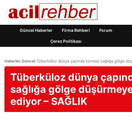
Güncel Haberler
Firma Rehberi
Forum
Çerez Politikası
Haberler
›
Güncel
›
Tüberküloz dünya çapında küresel sağlığa gölge d
Tüberküloz dünya çapınd
sağlığa gölge düşürmey
ediyor – SAĞLIK