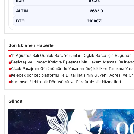
EUR
55.23
ALTIN
6682.9
BTC
3108671
Son Eklenen Haberler
11 Ağustos Salı Günlük Burç Yorumları: Oğlak Burcu için Bugünün Ta
■
Beşiktaş ve Hradec Kralove Eşleşmesinin Hakem Ataması Belirlend
■
Çiçek Pasajı’nın Görünümünde Yaşanan Değişiklikler Tartışma Yarat
■
Kelebek sohbet platformu İle Dijital İletişimin Güvenli Adresi Ve C
■
Kurumsal Elektronik Dönüşümü ve Sürdürülebilir Hizmetleri
■
Güncel