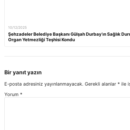
10/12/2025
Şehzadeler Belediye Başkanı Gülşah Durbay’ın Sağlık Duru
Organ Yetmezliği Teşhisi Kondu
Bir yanıt yazın
E-posta adresiniz yayınlanmayacak.
Gerekli alanlar
*
ile 
Yorum
*