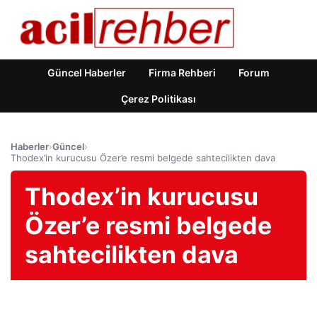
Güncel Haberler
Firma Rehberi
Forum
Çerez Politikası
Haberler
›
Güncel
›
Thodex’in kurucusu Özer’e resmi belgede sahtecilikten dava
Thodex’in kurucusu
Özer’e resmi belgede
sahtecilikten dava