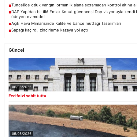
Tunceli’de otluk yangını ormanlık alana sıçramadan kontrol altına al
■
DAP Yapı’dan bir ilk! Emlak Konut güvencesi Dap vizyonuyla kendi 
■
ödeyen ev modeli
Açık Hava Mimarisinde Kalite ve bahçe mutfağı Tasarımları
■
Sapağı kaçırdı, zincirleme kazaya yol açtı
■
Güncel
06/08/2026
Fed faizi sabit tuttu
05/08/2026