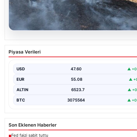
05.08.2026
Tunceli’de otluk yangını ormanlık alana
Piyasa Verileri
sıçramadan kontrol altına alındı
Tunceli’nin Yolkonak, Beydamı ve Karyemez köyleri arasında bu
otlaklık bölgede henüz belirlenemeyen bir nedenle…
USD
47.60
▲ +0
EUR
55.08
▲ +
ALTIN
6523.7
▲ +0
BTC
3075564
▲ +0
Son Eklenen Haberler
Fed faizi sabit tuttu
■