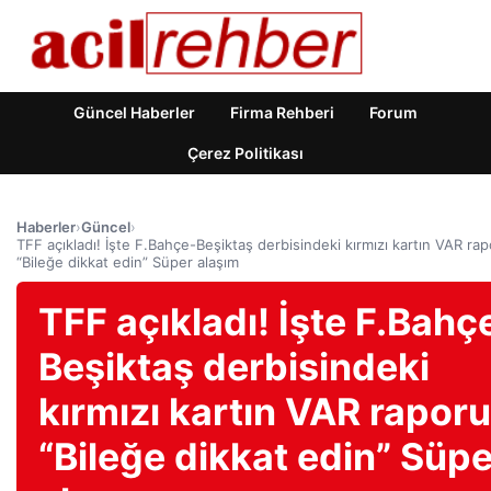
Güncel Haberler
Firma Rehberi
Forum
Çerez Politikası
Haberler
›
Güncel
›
TFF açıkladı! İşte F.Bahçe-Beşiktaş derbisindeki kırmızı kartın VAR rap
“Bileğe dikkat edin” Süper alaşım
TFF açıkladı! İşte F.Bahç
Beşiktaş derbisindeki
kırmızı kartın VAR raporu
“Bileğe dikkat edin” Süpe