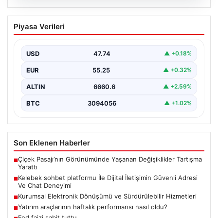
08.08.2026
Kelebek sohbet platformu İle Dijital
Piyasa Verileri
İletişimin Güvenli Adresi Ve Chat
Deneyimi
USD
47.74
▲ +0.18%
İnternet çağında bireylerin seviyeli bir biçimde iletişim
kurması büyük bir hassasiyet taşımaktadır. Günümüzde
EUR
55.25
▲ +0.32%
birçok…
ALTIN
6660.6
▲ +2.59%
BTC
3094056
▲ +1.02%
Son Eklenen Haberler
Çiçek Pasajı’nın Görünümünde Yaşanan Değişiklikler Tartışma
■
Yarattı
Kelebek sohbet platformu İle Dijital İletişimin Güvenli Adresi
■
Ve Chat Deneyimi
Kurumsal Elektronik Dönüşümü ve Sürdürülebilir Hizmetleri
■
Yatırım araçlarının haftalık performansı nasıl oldu?
■
Fed faizi sabit tuttu