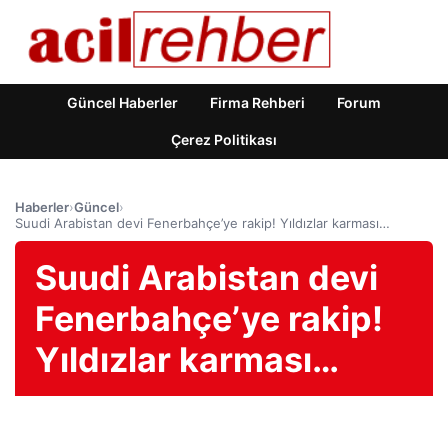
Güncel Haberler
Firma Rehberi
Forum
Çerez Politikası
Haberler
›
Güncel
›
Suudi Arabistan devi Fenerbahçe’ye rakip! Yıldızlar karması…
Suudi Arabistan devi
Fenerbahçe’ye rakip!
Yıldızlar karması…