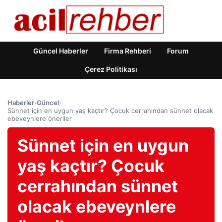
Güncel Haberler
Firma Rehberi
Forum
Çerez Politikası
Haberler
›
Güncel
›
Sünnet için en uygun yaş kaçtır? Çocuk cerrahından sünnet olacak
ebeveynlere öneriler
Sünnet için en uygun
yaş kaçtır? Çocuk
cerrahından sünnet
olacak ebeveynlere