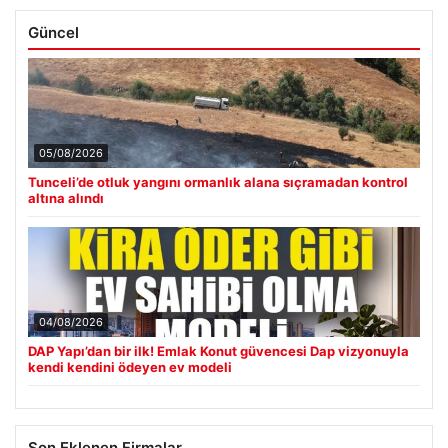
Güncel
05/08/2026
Tunceli’de otluk yangını ormanlık alana sıçramadan kontrol
altına alındı
04/08/2026
DAP Yapı’dan bir ilk! Emlak Konut güvencesi Dap vizyonuyla
kendi kendini ödeyen ev modeli
Son Eklenen Firmalar