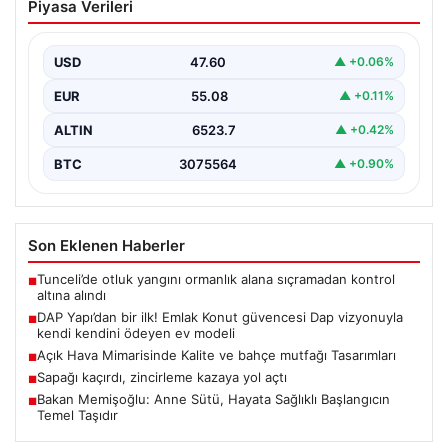
Piyasa Verileri
güvencesi Dap vizyonuyla kendi
kendini ödeyen ev modeli
USD
47.60
▲ +0.06%
EUR
55.08
▲ +0.11%
ALTIN
6523.7
▲ +0.42%
BTC
3075564
▲ +0.90%
Son Eklenen Haberler
Tunceli’de otluk yangını ormanlık alana sıçramadan kontrol
■
altına alındı
DAP Yapı’dan bir ilk! Emlak Konut güvencesi Dap vizyonuyla
■
kendi kendini ödeyen ev modeli
Açık Hava Mimarisinde Kalite ve bahçe mutfağı Tasarımları
■
Sapağı kaçırdı, zincirleme kazaya yol açtı
■
Bakan Memişoğlu: Anne Sütü, Hayata Sağlıklı Başlangıcın
■
Temel Taşıdır