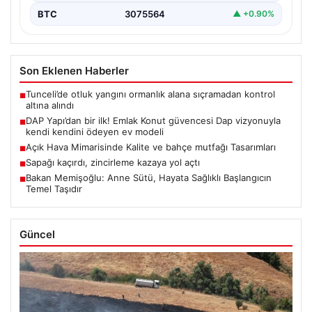
BTC
3075564
▲ +0.90%
Son Eklenen Haberler
Tunceli’de otluk yangını ormanlık alana sıçramadan kontrol
■
altına alındı
DAP Yapı’dan bir ilk! Emlak Konut güvencesi Dap vizyonuyla
■
kendi kendini ödeyen ev modeli
Açık Hava Mimarisinde Kalite ve bahçe mutfağı Tasarımları
■
Sapağı kaçırdı, zincirleme kazaya yol açtı
■
Bakan Memişoğlu: Anne Sütü, Hayata Sağlıklı Başlangıcın
■
Temel Taşıdır
Güncel