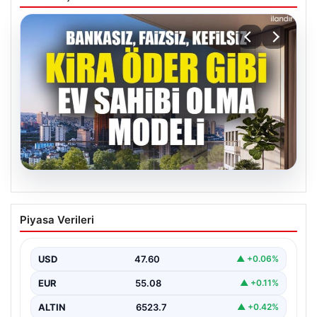
04.08.2026
DAP Yapı’dan bir ilk! Emlak Konut
Piyasa Verileri
güvencesi Dap vizyonuyla kendi
kendini ödeyen ev modeli
USD
47.60
▲ +0.06%
EUR
55.08
▲ +0.11%
ALTIN
6523.7
▲ +0.42%