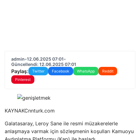
admin
•
12.06.2025 07:01
•
Güncellendi: 12.06.2025 07:01
Paylaş:
Twitter
Facebook
WhatsApp
Reddit
Pinterest
KAYNAK
Cnnturk.com
Galatasaray, Leroy Sane ile resmi müzakerelerle
anlaşmaya varmak için sözleşmenin koşulları Kamuoyu
Aydınlatma Platformu (Kap) ile başladı.