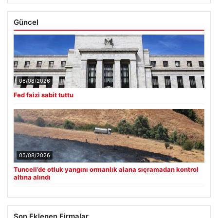
Güncel
06/08/2026
Fed faizi sabit tuttu
05/08/2026
Tunceli’de otluk yangını ormanlık alana sıçramadan kontrol
altına alındı
Son Eklenen Firmalar