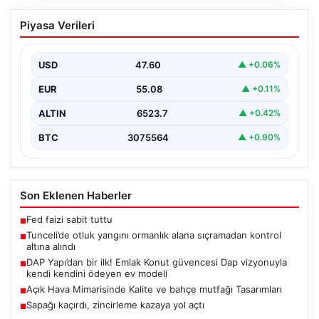
Tunceli’de otluk yangını ormanlık alana
Piyasa Verileri
sıçramadan kontrol altına alındı
Tunceli’nin Yolkonak, Beydamı ve Karyemez köyleri
arasında bulunan otlaklık bölgede henüz
USD
47.60
▲ +0.06%
belirlenemeyen bir nedenle…
EUR
55.08
▲ +0.11%
ALTIN
6523.7
▲ +0.42%
BTC
3075564
▲ +0.90%
Son Eklenen Haberler
Fed faizi sabit tuttu
■
Tunceli’de otluk yangını ormanlık alana sıçramadan kontrol
■
altına alındı
DAP Yapı’dan bir ilk! Emlak Konut güvencesi Dap vizyonuyla
■
kendi kendini ödeyen ev modeli
Açık Hava Mimarisinde Kalite ve bahçe mutfağı Tasarımları
■
Sapağı kaçırdı, zincirleme kazaya yol açtı
■