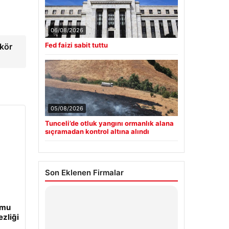
06/08/2026
Fed faizi sabit tuttu
 kör
05/08/2026
Tunceli’de otluk yangını ormanlık alana
sıçramadan kontrol altına alındı
Son Eklenen Firmalar
umu
ezliği