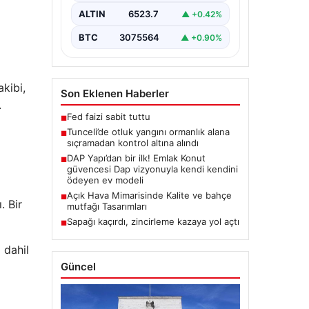
bulunan otlaklık bölgede henüz
ALTIN
6523.7
▲ +0.42%
belirlenemeyen bir nedenle…
BTC
3075564
▲ +0.90%
kibi,
Son Eklenen Haberler
.
Fed faizi sabit tuttu
■
Tunceli’de otluk yangını ormanlık alana
■
sıçramadan kontrol altına alındı
DAP Yapı’dan bir ilk! Emlak Konut
■
güvencesi Dap vizyonuyla kendi kendini
ödeyen ev modeli
Açık Hava Mimarisinde Kalite ve bahçe
■
. Bir
mutfağı Tasarımları
Sapağı kaçırdı, zincirleme kazaya yol açtı
■
 dahil
Güncel