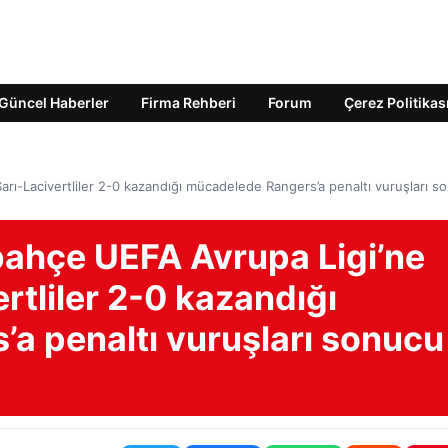
Güncel Haberler
Firma Rehberi
Forum
Çerez Politikas
rı-Lacivertliler 2-0 kazandığı mücadelede Rangers’a penaltı vuruşları s
ahçe UEFA Avrupa Ligi’ne
ertliler 2-0 kazandığı
a penaltı vuruşları sonucu