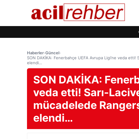
Haberler
›
Güncel
›
SON DAKİKA: Fenerbahçe UEFA Avrupa Ligi’ne veda etti! Sa
elendi…
SON DAKİKA: Fenerb
veda etti! Sarı-Laciv
mücadelede Rangers’
elendi…