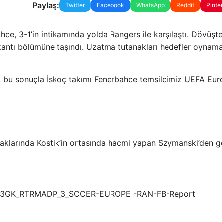
Paylaş:
Twitter
Facebook
WhatsApp
Reddit
Pinte
hce, 3-1’in intikamında yolda Rangers ile karşılaştı. Dövüşte
zantı bölümüne taşındı. Uzatma tutanakları hedefler oynama
en, bu sonuçla İskoç takımı Fenerbahce temsilcimiz UEFA Eu
anaklarında Kostik’in ortasında hacmi yapan Szymanski’den ge