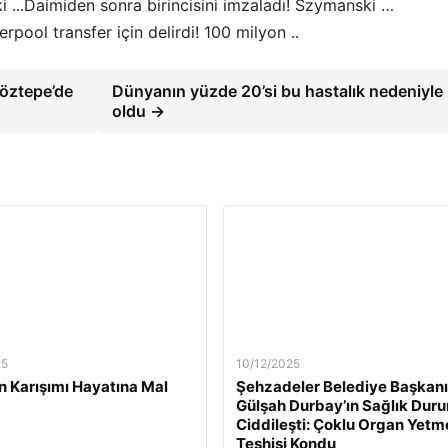
Daimiden sonra birincisini imzaladı! Szymanski …
erpool transfer için delirdi! 100 milyon ..
Göztepe’de
Dünyanın yüzde 20’si bu hastalık nedeniyle
oldu →
25
10/12/2025
n Karışımı Hayatına Mal
Şehzadeler Belediye Başkanı
Gülşah Durbay’ın Sağlık Dur
Ciddileşti: Çoklu Organ Yetm
Teşhisi Kondu