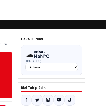
ı
Hava Durumu
onucu
☁
Ankara
NaN°C
ŞEHIR SEÇ
Bizi Takip Edin