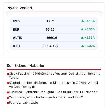
Kelebek sohbet platformu İle Dijital
Piyasa Verileri
İletişimin Güvenli Adresi Ve Chat
Deneyimi
USD
47.74
▲ +0.18%
İnternet çağında bireylerin seviyeli bir biçimde iletişim
kurması büyük bir hassasiyet taşımaktadır. Günümüzde
EUR
55.25
▲ +0.32%
birçok…
ALTIN
6660.6
▲ +2.59%
BTC
3094056
▲ +1.02%
Son Eklenen Haberler
Çiçek Pasajı’nın Görünümünde Yaşanan Değişiklikler Tartışma
■
Yarattı
Kelebek sohbet platformu İle Dijital İletişimin Güvenli Adresi
■
Ve Chat Deneyimi
Kurumsal Elektronik Dönüşümü ve Sürdürülebilir Hizmetleri
■
Yatırım araçlarının haftalık performansı nasıl oldu?
■
Fed faizi sabit tuttu
■