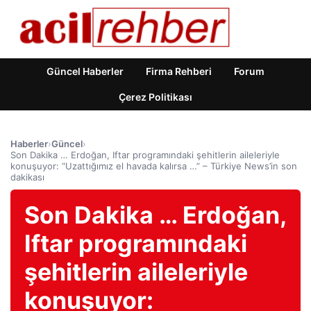
Güncel Haberler
Firma Rehberi
Forum
Çerez Politikası
Haberler
›
Güncel
›
Son Dakika … Erdoğan, Iftar programındaki şehitlerin aileleriyle
konuşuyor: “Uzattığımız el havada kalırsa …” – Türkiye News’in son
dakikası
Son Dakika … Erdoğan,
Iftar programındaki
şehitlerin aileleriyle
konuşuyor: