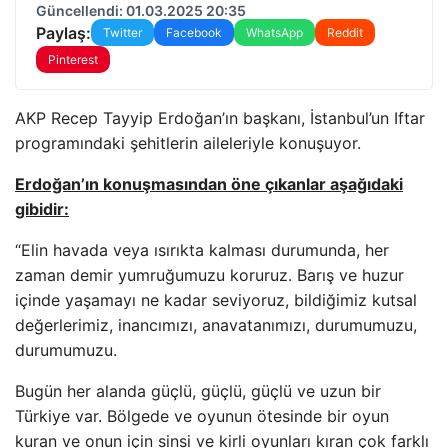
Güncellendi: 01.03.2025 20:35
Paylaş:
Twitter
Facebook
WhatsApp
Reddit
Pinterest
AKP Recep Tayyip Erdoğan’ın başkanı, İstanbul’un Iftar
programındaki şehitlerin aileleriyle konuşuyor.
Erdoğan’ın konuşmasından öne çıkanlar aşağıdaki
gibidir:
“Elin havada veya ısırıkta kalması durumunda, her
zaman demir yumruğumuzu koruruz. Barış ve huzur
içinde yaşamayı ne kadar seviyoruz, bildiğimiz kutsal
değerlerimiz, inancımızı, anavatanımızı, durumumuzu,
durumumuzu.
Bugün her alanda güçlü, güçlü, güçlü ve uzun bir
Türkiye var. Bölgede ve oyunun ötesinde bir oyun
kuran ve onun için sinsi ve kirli oyunları kıran çok farklı