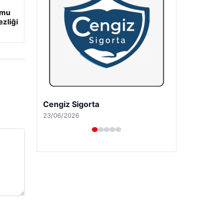
umu
ezliği
Cengiz Sigorta
23/06/2026