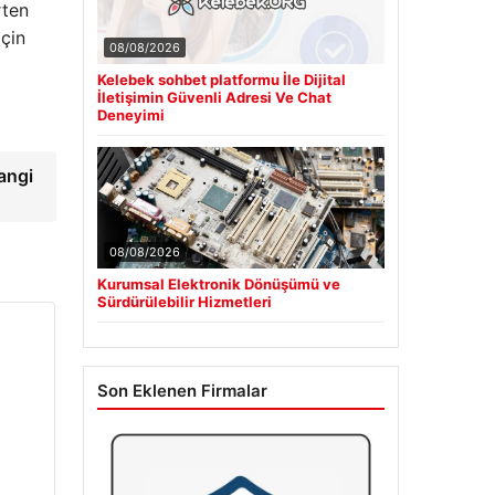
rten
için
08/08/2026
Kelebek sohbet platformu İle Dijital
İletişimin Güvenli Adresi Ve Chat
Deneyimi
angi
08/08/2026
Kurumsal Elektronik Dönüşümü ve
Sürdürülebilir Hizmetleri
Son Eklenen Firmalar