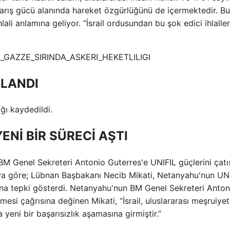
ı, barış gücü alanında hareket özgürlüğünü de içermektedir. ​B
ihlali anlamına geliyor. “İsrail ordusundan bu şok edici ihlalle
ALANDI
ığı kaydedildi.
ENİ BİR SÜRECİ AŞTI
BM Genel Sekreteri Antonio Guterres'e UNIFIL güçlerini çat
a göre; Lübnan Başbakanı Necib Mikati, Netanyahu'nun UN
ına tepki gösterdi. Netanyahu'nun BM Genel Sekreteri Anton
mesi çağrısına değinen Mikati, “İsrail, uluslararası meşruiye
yeni bir başarısızlık aşamasına girmiştir.”