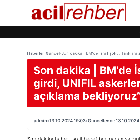
Haberler
›
Güncel
›
Son dakika | BM'de İsrail şoku: Tanklara 
Son dakika | BM'de İs
girdi, UNIFIL askerle
açıklama bekliyoruz
admin
•
13.10.2024 19:03
•
Güncellendi: 13.10.2024
Son dakika haber: İsrail hedef tanımadan saldırı