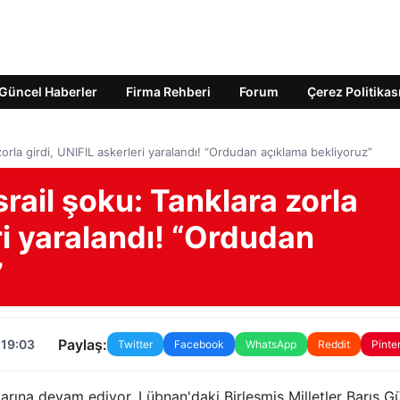
Güncel Haberler
Firma Rehberi
Forum
Çerez Politikas
zorla girdi, UNIFIL askerleri yaralandı! “Ordudan açıklama bekliyoruz”
rail şoku: Tanklara zorla
ri yaralandı! “Ordudan
”
Paylaş:
 19:03
Twitter
Facebook
WhatsApp
Reddit
Pinte
larına devam ediyor. Lübnan'daki Birleşmiş Milletler Barış G