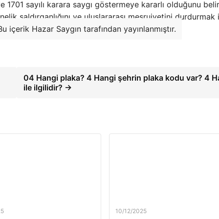
 ve 1701 sayılı karara saygı göstermeye kararlı olduğunu beli
önelik saldırganlığını ve uluslararası meşruiyetini durdurmak 
Bu içerik Hazar Saygın tarafından yayınlanmıştır.
04 Hangi plaka? 4 Hangi şehrin plaka kodu var? 4 H
ile ilgilidir? →
25
10/12/2025