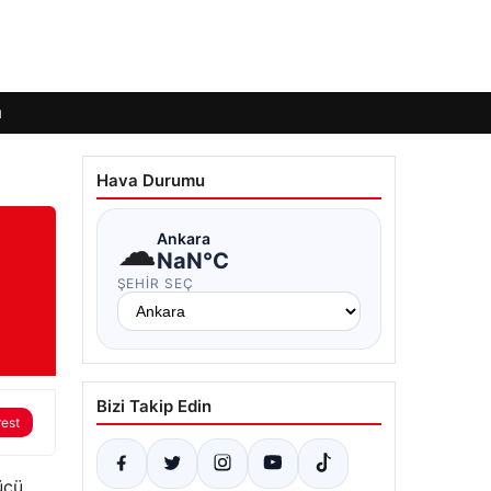
ı
Hava Durumu
☁
Ankara
NaN°C
ŞEHIR SEÇ
Bizi Takip Edin
rest
ücü