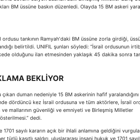
 tankları BM üssüne baskın düzenledi. Olayda 15 BM askeri yara
l ordusu tankının Ramyah'daki BM üssüne zorla girdiği, üss
ndığı belirtildi. UNIFIL şunları söyledi: “İsrail ordusunun irti
ikede olduğunu ilan etmesinden yaklaşık 45 dakika sonra ta
KLAMA BEKLİYOR
cu çıkan duman nedeniyle 15 BM askerinin hafif yaralandığını
de dördüncü kez İsrail ordusuna ve tüm aktörlere, İsrail o
n ve mallarının güvenliği ve emniyeti ve Birleşmiş Milletler
sterilmesi.” dedi.
 1701 sayılı kararın açık bir ihlali anlamına geldiğini vurgul
 türlü kasıtlı saldırı, uluslararası insani hukuk ve 1701 sayıl