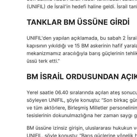
(UNIFIL) de İsrail'in hedefi haline geldi. İsrail
TANKLAR BM ÜSSÜNE GİRDİ
UNIFIL'den yapılan açıklamada, bu sabah 2 İsrai
kapısının yıkıldığı ve 15 BM askerinin hafif yarala
mekanizmamız aracılığıyla barış güçlerinin tehl
üssü terk etti.”
BM İSRAİL ORDUSUNDAN AÇI
Yerel saatle 06.40 sıralarında açılan ateş sonu
söyleyen UNIFIL, şöyle konuştu: “Son birkaç gün
ve tüm aktörlere, Birleşmiş Milletler personelini
tesislerinin dokunulmazlığına her zaman saygı gö
BM üssüne izinsiz girişin, uluslararası hukukun ve
UNIFIL, şöyle konuştu: “Barış güçlerine yönelik her