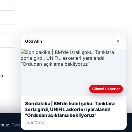
×
Göz Atın
n.
Güncel Haberler
Son dakika | BM'de İsrail şoku: Tanklara
zorla girdi, UNIFIL askerleri yaralandı!
“Ordudan açıklama bekliyoruz”
13/10/2024
ıyoruz.
Çerez Politikamız
Reddet
Kabul Et