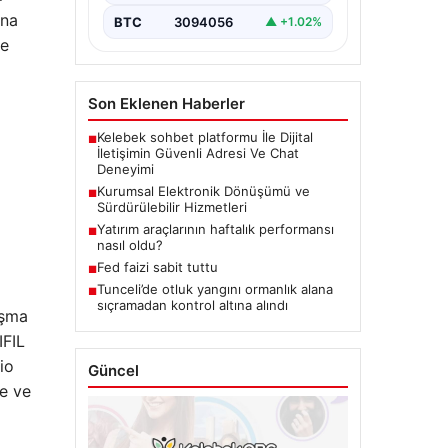
una
BTC
3094056
▲ +1.02%
re
Son Eklenen Haberler
Kelebek sohbet platformu İle Dijital
■
İletişimin Güvenli Adresi Ve Chat
Deneyimi
Kurumsal Elektronik Dönüşümü ve
■
Sürdürülebilir Hizmetleri
Yatırım araçlarının haftalık performansı
■
nasıl oldu?
Fed faizi sabit tuttu
■
Tunceli’de otluk yangını ormanlık alana
■
sıçramadan kontrol altına alındı
ışma
IFIL
io
Güncel
te ve