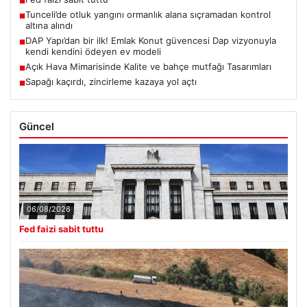
■
Tunceli’de otluk yangını ormanlık alana sıçramadan kontrol
■
altına alındı
DAP Yapı’dan bir ilk! Emlak Konut güvencesi Dap vizyonuyla
■
kendi kendini ödeyen ev modeli
Açık Hava Mimarisinde Kalite ve bahçe mutfağı Tasarımları
■
Sapağı kaçırdı, zincirleme kazaya yol açtı
■
Güncel
06/08/2026
Fed faizi sabit tuttu