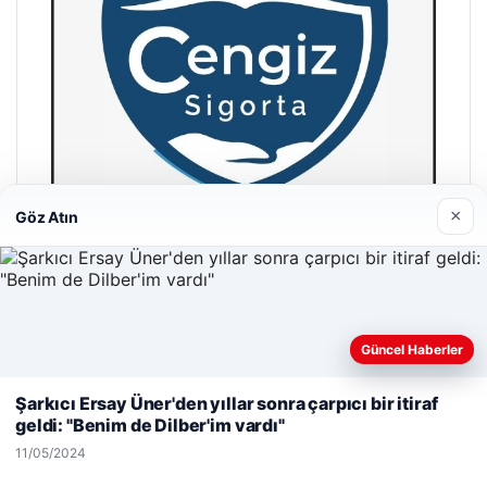
×
Göz Atın
Hastaş Beton
26/05/2026
Güncel Haberler
Web sitemizi nasıl kullandığınızı daha iyi anlayabilmek,
deneyiminizi kişiselleştirmek ve geliştirmek amacıyla çerezler
Şarkıcı Ersay Üner'den yıllar sonra çarpıcı bir itiraf
kullanıyoruz.
Çerez Politikamız
geldi: "Benim de Dilber'im vardı"
Reddet
Kabul Et
11/05/2024