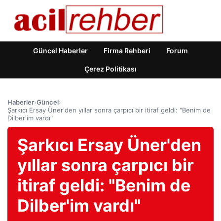
Güncel Haberler
Firma Rehberi
Forum
Çerez Politikası
Haberler
›
Güncel
›
Şarkıcı Ersay Üner'den yıllar sonra çarpıcı bir itiraf geldi: "Benim de
Dilber'im vardı"
Şarkıcı Ersay Üner'den
yıllar sonra çarpıcı bir
itiraf geldi: "Benim de
Dilber'im vardı"