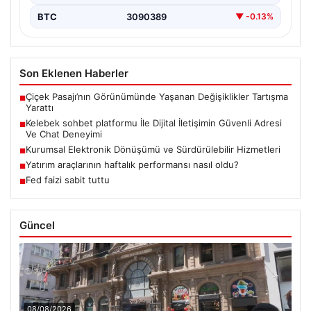
BTC
3090389
▼ -0.13%
Son Eklenen Haberler
Çiçek Pasajı’nın Görünümünde Yaşanan Değişiklikler Tartışma
■
Yarattı
Kelebek sohbet platformu İle Dijital İletişimin Güvenli Adresi
■
Ve Chat Deneyimi
Kurumsal Elektronik Dönüşümü ve Sürdürülebilir Hizmetleri
■
Yatırım araçlarının haftalık performansı nasıl oldu?
■
Fed faizi sabit tuttu
■
Güncel
08/08/2026