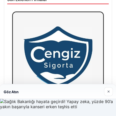
×
Göz Atın
Hastaş Beton