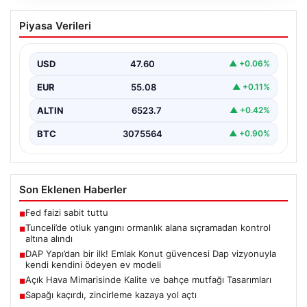
Tunceli’de otluk yangını ormanlık alana
Piyasa Verileri
sıçramadan kontrol altına alındı
Tunceli’nin Yolkonak, Beydamı ve Karyemez köyleri
arasında bulunan otlaklık bölgede henüz
USD
47.60
▲ +0.06%
belirlenemeyen bir nedenle…
EUR
55.08
▲ +0.11%
ALTIN
6523.7
▲ +0.42%
BTC
3075564
▲ +0.90%
Son Eklenen Haberler
Fed faizi sabit tuttu
■
Tunceli’de otluk yangını ormanlık alana sıçramadan kontrol
■
altına alındı
DAP Yapı’dan bir ilk! Emlak Konut güvencesi Dap vizyonuyla
■
kendi kendini ödeyen ev modeli
Açık Hava Mimarisinde Kalite ve bahçe mutfağı Tasarımları
■
Sapağı kaçırdı, zincirleme kazaya yol açtı
■