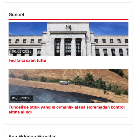
Güncel
06/08/2026
Fed faizi sabit tuttu
05/08/2026
Tunceli’de otluk yangını ormanlık alana sıçramadan kontrol
altına alındı
Son Eklenen Firmalar