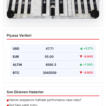
06.08.2026
Fed faizi sabit tuttu
Piyasa Verileri
USD
47.71
▲ +0.17%
EUR
55.00
▼ -0.04%
ALTIN
6595.3
▲ +1.58%
BTC
3063559
▼ -0.50%
Son Eklenen Haberler
Yatırım araçlarının haftalık performansı nasıl oldu?
■
Fed faizi sabit tuttu
■