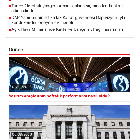
Tunceli’de otluk yangını ormanlık alana sıçramadan kontrol
■
altına alındı
DAP Yapı’dan bir ilk! Emlak Konut güvencesi Dap vizyonuyla
■
kendi kendini ödeyen ev modeli
Açık Hava Mimarisinde Kalite ve bahçe mutfağı Tasarımları
■
Güncel
07/08/2026
Yatırım araçlarının haftalık performansı nasıl oldu?
06/08/2026