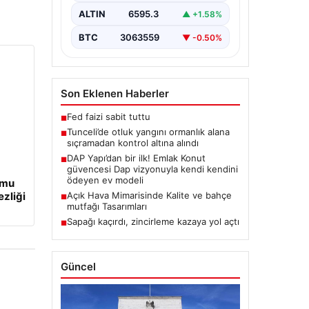
bulunan otlaklık bölgede henüz
ALTIN
6595.3
▲ +1.58%
belirlenemeyen bir nedenle…
BTC
3063559
▼ -0.50%
Son Eklenen Haberler
Fed faizi sabit tuttu
■
Tunceli’de otluk yangını ormanlık alana
■
sıçramadan kontrol altına alındı
DAP Yapı’dan bir ilk! Emlak Konut
■
güvencesi Dap vizyonuyla kendi kendini
ödeyen ev modeli
umu
ezliği
Açık Hava Mimarisinde Kalite ve bahçe
■
mutfağı Tasarımları
Sapağı kaçırdı, zincirleme kazaya yol açtı
■
Güncel