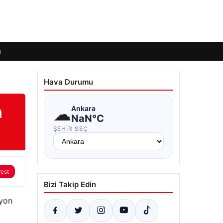
ı
Hava Durumu
a
☁
Ankara
NaN°C
ŞEHIR SEÇ
rest
Bizi Takip Edin
iyon