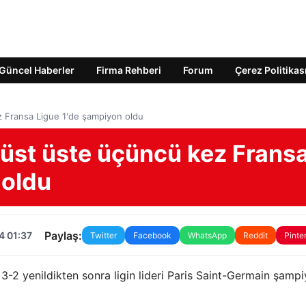
Güncel Haberler
Firma Rehberi
Forum
Çerez Politikas
z Fransa Ligue 1'de şampiyon oldu
 üst üste üçüncü kez Frans
 oldu
Paylaş:
4 01:37
Twitter
Facebook
WhatsApp
Reddit
Pinte
3-2 yenildikten sonra ligin lideri Paris Saint-Germain şamp