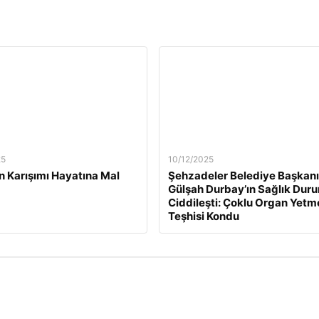
25
10/12/2025
n Karışımı Hayatına Mal
Şehzadeler Belediye Başkanı
Gülşah Durbay’ın Sağlık Dur
Ciddileşti: Çoklu Organ Yetm
Teşhisi Kondu