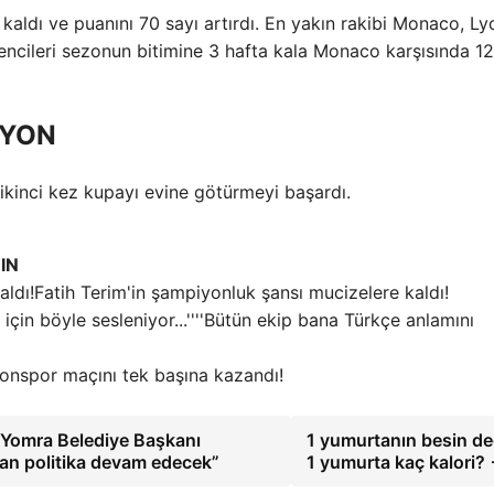
kaldı ve puanını 70 sayı artırdı. En yakın rakibi Monaco, Ly
encileri sezonun bitimine 3 hafta kala Monaco karşısında 1
İYON
ikinci kez kupayı evine götürmeyi başardı.
IN
Fatih Terim'in şampiyonluk şansı mucizelere kaldı!
''Bütün ekip bana Türkçe anlamını
onspor maçını tek başına kazandı!
i! Yomra Belediye Başkanı
1 yumurtanın besin de
açan politika devam edecek”
1 yumurta kaç kalori?