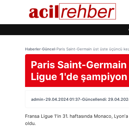
Haberler
›
Güncel
›
Paris Saint-Germain üst üste üçüncü ke
Paris Saint-Germain
Ligue 1'de şampiyon
admin
•
29.04.2024 01:37
•
Güncellendi: 29.04.202
Fransa Ligue 1'in 31. haftasında Monaco, Lyon'a 
oldu.