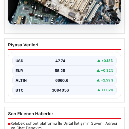
08.08.2026
Kurumsal Elektronik Dönüşümü ve
Piyasa Verileri
Sürdürülebilir Hizmetleri
Günümüzde ilerleyen dijitalleşme doğrultusunda
şirketler altyapı parklarını sürekli aralıklarla
USD
47.74
▲ +0.18%
yenilemektedir. Söz konusu yenileme süreçlerinde…
EUR
55.25
▲ +0.32%
ALTIN
6660.6
▲ +2.59%
BTC
3094056
▲ +1.02%
Son Eklenen Haberler
Kelebek sohbet platformu İle Dijital İletişimin Güvenli Adresi
■
Ve Chat Deneyimi