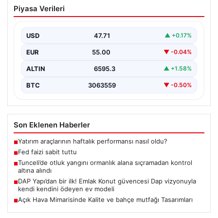
Fed faizi sabit tuttu
Piyasa Verileri
USD
47.71
▲ +0.17%
EUR
55.00
▼ -0.04%
ALTIN
6595.3
▲ +1.58%
BTC
3063559
▼ -0.50%
Son Eklenen Haberler
Yatırım araçlarının haftalık performansı nasıl oldu?
■
Fed faizi sabit tuttu
■
Tunceli’de otluk yangını ormanlık alana sıçramadan kontrol
■
altına alındı
DAP Yapı’dan bir ilk! Emlak Konut güvencesi Dap vizyonuyla
■
kendi kendini ödeyen ev modeli
Açık Hava Mimarisinde Kalite ve bahçe mutfağı Tasarımları
■