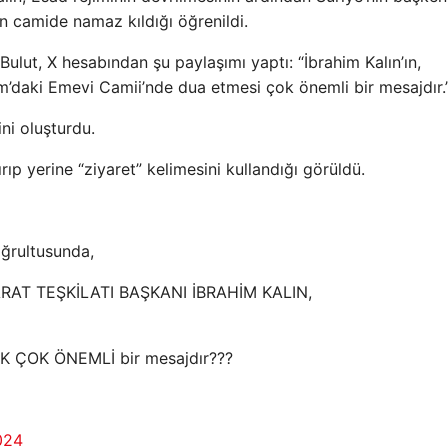
ın camide namaz kıldığı öğrenildi.
lut, X hesabından şu paylaşımı yaptı: “İbrahim Kalın’ın,
’daki Emevi Camii’nde dua etmesi çok önemli bir mesajdır.
ini oluşturdu.
rıp yerine “ziyaret” kelimesini kullandığı görüldü.
oğrultusunda,
RAT TEŞKİLATI BAŞKANI İBRAHİM KALIN,
K ÇOK ÖNEMLİ bir mesajdır???
024