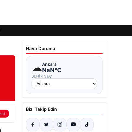
ı
Hava Durumu
☁
Ankara
NaN°C
ŞEHIR SEÇ
Bizi Takip Edin
rest
ti