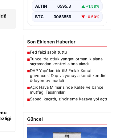
bulunan otlaklık bölgede henüz
ALTIN
6595.3
▲ +1.58%
belirlenemeyen bir nedenle…
di!
BTC
3063559
▼ -0.50%
Son Eklenen Haberler
Fed faizi sabit tuttu
■
Tunceli’de otluk yangını ormanlık alana
■
sıçramadan kontrol altına alındı
DAP Yapı’dan bir ilk! Emlak Konut
■
güvencesi Dap vizyonuyla kendi kendini
ödeyen ev modeli
Açık Hava Mimarisinde Kalite ve bahçe
■
mutfağı Tasarımları
Sapağı kaçırdı, zincirleme kazaya yol açtı
■
umu
ezliği
Güncel