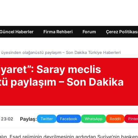
Güncel Haberler
Firma Rehberi
Forum
Çerez Politikas
is üyesinden olağanüstü paylaşım – Son Dakika Türkiye Haberleri
iyaret”: Saray meclis
ü paylaşım – Son Dakika
Paylaş:
 23:02
Twitter
Facebook
WhatsApp
Reddit
Pinte
Kalın, Esad rejiminin devrilmesinin ardından Suriye’nin başken