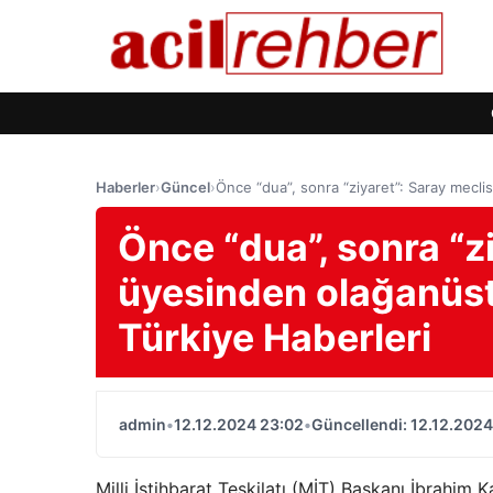
Haberler
›
Güncel
›
Önce “dua”, sonra “ziyaret”: Saray mecl
Önce “dua”, sonra “z
üyesinden olağanüst
Türkiye Haberleri
admin
•
12.12.2024 23:02
•
Güncellendi: 12.12.2024
Milli İstihbarat Teşkilatı (MİT) Başkanı İbrahim 