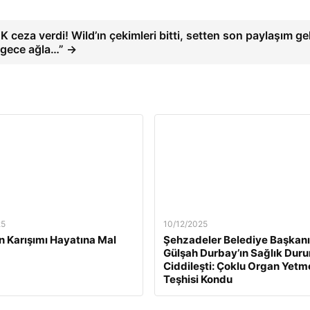
 ceza verdi! Wild’ın çekimleri bitti, setten son paylaşım gel
 gece ağla…” →
25
10/12/2025
n Karışımı Hayatına Mal
Şehzadeler Belediye Başkanı
Gülşah Durbay’ın Sağlık Dur
Ciddileşti: Çoklu Organ Yetm
Teşhisi Kondu