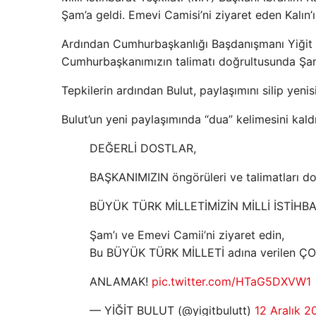
Şam’a geldi. Emevi Camisi’ni ziyaret eden Kalın’
Ardından Cumhurbaşkanlığı Başdanışmanı Yiğit Bu
Cumhurbaşkanımızın talimatı doğrultusunda Şam
Tepkilerin ardından Bulut, paylaşımını silip yenis
Bulut’un yeni paylaşımında “dua” kelimesini kaldı
DEĞERLİ DOSTLAR,
BAŞKANIMIZIN öngörüleri ve talimatları d
BÜYÜK TÜRK MİLLETİMİZİN MİLLİ İSTİHBA
Şam’ı ve Emevi Camii’ni ziyaret edin,
Bu BÜYÜK TÜRK MİLLETİ adına verilen ÇO
ANLAMAK!
pic.twitter.com/HTaG5DXVW1
— YİĞİT BULUT (@yigitbulutt)
12 Aralık 2