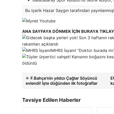
Galatasaray Spor Kulübü'nü tebrik ediyor, 
Bu içerik Hazar Saygın tarafından yayınlanmışt
ANA SAYFAYA DÖNMEK İÇİN BURAYA TIKLAY
rakamları açıklandı
MHRS İsyanı! “Doktor burada mı
öldürdü
← F.Bahçe'nin yıldızı Çağlar Söyüncü
E
evlendi! İşte düğünden ilk fotoğraflar
k
Tavsiye Edilen Haberler