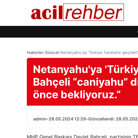
Haberler
›
Güncel
›
Netanyahu'ya 'Türkiye harekete geçmeli' ç
Netanyahu'ya 'Türkiy
Bahçeli “caniyahu” di
önce bekliyoruz.”
admin
•
28.05.2024 12:29
•
Güncellendi: 28.05.202
MHP Genel Başkanı Devlet Bahçeli, partisinin 