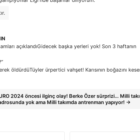
Şampiyonlar Ligi'nde başarılar diliyorum.
ır.
IN
Gidecek başka yerleri yok! Son 3 haftanın
?”
Tüyler ürpertici vahşet! Karısının boğazını kese
URO 2024 öncesi ilginç olay! Berke Özer sürprizi… Milli tak
adrosunda yok ama Milli takımda antrenman yapıyor! →