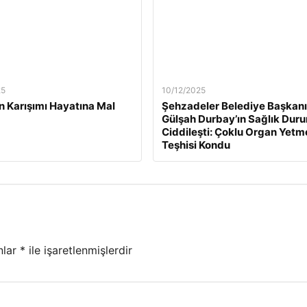
25
10/12/2025
n Karışımı Hayatına Mal
Şehzadeler Belediye Başkanı
Gülşah Durbay’ın Sağlık Dur
Ciddileşti: Çoklu Organ Yetm
Teşhisi Kondu
nlar
*
ile işaretlenmişlerdir