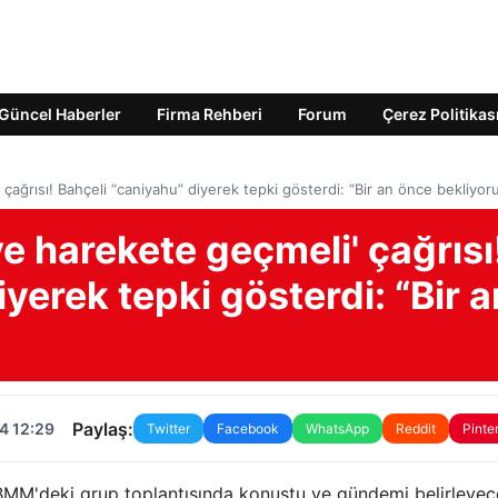
Güncel Haberler
Firma Rehberi
Forum
Çerez Politikas
ağrısı! Bahçeli “caniyahu” diyerek tepki gösterdi: “Bir an önce bekliyoru
e harekete geçmeli' çağrısı
yerek tepki gösterdi: “Bir a
Paylaş:
4 12:29
Twitter
Facebook
WhatsApp
Reddit
Pinte
TBMM'deki grup toplantısında konuştu ve gündemi belirleye