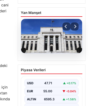
 cani
deri
Yan Manşet
06.08.2026
'deki
Fed faizi sabit tuttu
Piyasa Verileri
USD
47.71
▲ +0.17%
 için
EUR
55.00
▼ -0.04%
ktan
kkında
ALTIN
6595.3
▲ +1.58%