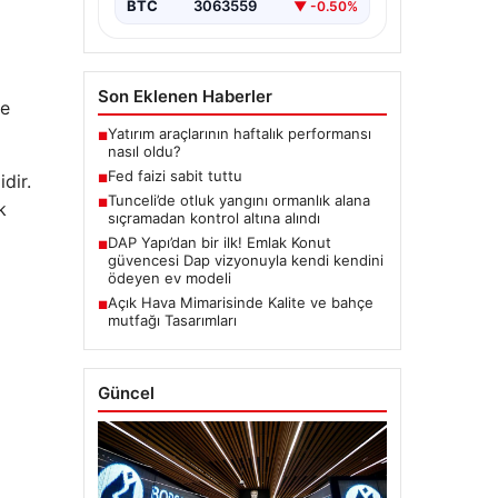
BTC
3063559
▼ -0.50%
Son Eklenen Haberler
se
Yatırım araçlarının haftalık performansı
■
nasıl oldu?
Fed faizi sabit tuttu
dir.
■
Tunceli’de otluk yangını ormanlık alana
■
k
sıçramadan kontrol altına alındı
DAP Yapı’dan bir ilk! Emlak Konut
■
güvencesi Dap vizyonuyla kendi kendini
ödeyen ev modeli
Açık Hava Mimarisinde Kalite ve bahçe
■
mutfağı Tasarımları
Güncel