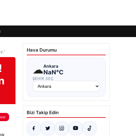
ı
Hava Durumu
z.”
!
☁
Ankara
NaN°C
n
ŞEHIR SEÇ
Bizi Takip Edin
rest
cek