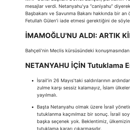
mesajlar verdi. Netanyahu'ya “caniyahu” diyerek 
Başbakanı ve Savunma Bakanı hakkında bir an önc
Fetullah Gülen'i iade etmesi gerektiğini de söyle
İMAMOĞLU'NU ALDI: ARTIK 
Bahçeli'nin Meclis kürsüsündeki konuşmasından s
NETANYAHU İÇİN Tutuklama Em
İsrail'in 26 Mayıs'taki saldırılarının ardı
zulme karşı sessiz kalamayız, İslam ülkeleri
yayılmalı.
Başta Netanyahu olmak üzere İsrail yöneti
tutuklanma kaçınılmaz bir sonuç. İsrail so
başka seçenek yok. Beklentimiz, ülkemizin
tutuklama kararı çıkarmasıdır.