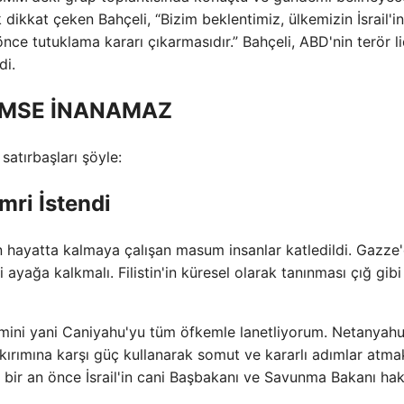
dikkat çeken Bahçeli, “Bizim beklentimiz, ülkemizin İsrail'in
e tutuklama kararı çıkarmasıdır.” Bahçeli, ABD'nin terör li
di.
KİMSE İNANAMAZ
atırbaşları şöyle:
ri İstendi
ndan hayatta kalmaya çalışan masum insanlar katledildi. Gazze
 ayağa kalkmalı. Filistin'in küresel olarak tanınması çığ gibi
mini yani Caniyahu'yu tüm öfkemle lanetliyorum. Netanyahu
ykırımına karşı güç kullanarak somut ve kararlı adımlar atma
 bir an önce İsrail'in cani Başbakanı ve Savunma Bakanı ha