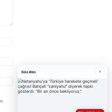
×
Göz Atın
n.