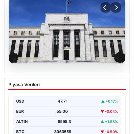
06.08.2026
Fed faizi sabit tuttu
Piyasa Verileri
USD
47.71
▲ +0.17%
EUR
55.00
▼ -0.04%
ALTIN
6595.3
▲ +1.58%
BTC
3063559
▼ -0.50%