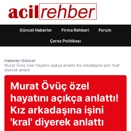
Güncel Haberler
Firma Rehberi
Forum
Çerez Politikası
Haberler
›
Güncel
›
Murat Övüç özel hayatını açıkça anlattı! Kız arkadaşına işini 'kral'
diyerek anlattı
Murat Övüç özel
hayatını açıkça anlattı!
Kız arkadaşına işini
'kral' diyerek anlattı