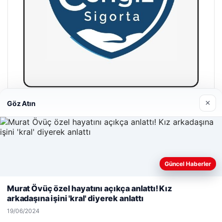
×
Göz Atın
Hastaş Beton
26/05/2026
Güncel Haberler
Web sitemizi nasıl kullandığınızı daha iyi anlayabilmek,
deneyiminizi kişiselleştirmek ve geliştirmek amacıyla çerezler
Murat Övüç özel hayatını açıkça anlattı! Kız
kullanıyoruz.
Çerez Politikamız
arkadaşına işini 'kral' diyerek anlattı
© 2026 Acil Rehber | Gündem Haberleri
Reddet
Kabul Et
19/06/2024
Tercüme Bürosu
|
Malta Dil Okulu
|
lemagrup.com.tr