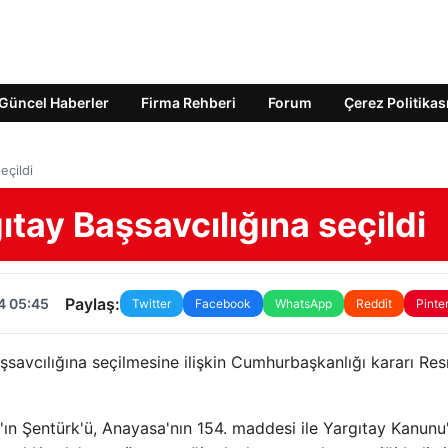
Güncel Haberler
Firma Rehberi
Forum
Çerez Politikas
eçildi
tay Başsavcılığına seçildi
Paylaş:
4 05:45
Twitter
Facebook
WhatsApp
Reddit
Pinte
savcılığına seçilmesine ilişkin Cumhurbaşkanlığı kararı Re
n Şentürk'ü, Anayasa'nın 154. maddesi ile Yargıtay Kanunu