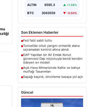
bulunan otlaklık bölgede henüz
ALTIN
6595.3
▲ +1.58%
belirlenemeyen bir nedenle…
BTC
3063559
▼ -0.50%
umu
Son Eklenen Haberler
ezliği
Fed faizi sabit tuttu
■
Tunceli’de otluk yangını ormanlık alana
■
sıçramadan kontrol altına alındı
DAP Yapı’dan bir ilk! Emlak Konut
■
güvencesi Dap vizyonuyla kendi kendini
ödeyen ev modeli
Açık Hava Mimarisinde Kalite ve bahçe
■
mutfağı Tasarımları
Sapağı kaçırdı, zincirleme kazaya yol açtı
■
Güncel