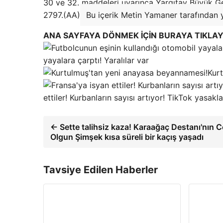
30 ve 32. maddeleri uyarınca Yargıtay Büyük Gen
2797.(AA)
Bu içerik Metin Yamaner tarafından y
ANA SAYFAYA DÖNMEK İÇİN BURAYA TIKLAY
yayalara çarptı! Yaralılar var
Kur
ettiler! Kurbanların sayısı artıyor! TikTok yasa
← Sette talihsiz kaza! Karaağaç Destanı'nın Ce
Olgun Şimşek kısa süreli bir kaçış yaşadı
Tavsiye Edilen Haberler