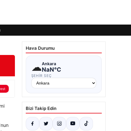
ı
Hava Durumu
☁
Ankara
NaN°C
ŞEHIR SEÇ
rest
smi
Bizi Takip Edin
'nun