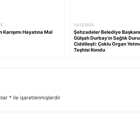
25
10/12/2025
n Karışımı Hayatına Mal
Şehzadeler Belediye Başkanı
Gülşah Durbay’ın Sağlık Dur
Ciddileşti: Çoklu Organ Yetm
Teşhisi Kondu
nlar
*
ile işaretlenmişlerdir