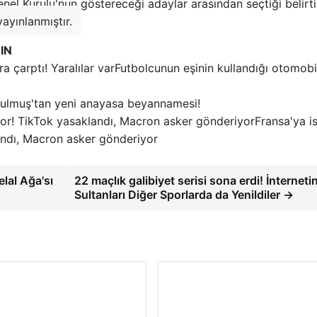
el Kurulu'nun göstereceği adaylar arasından seçtiği belirtil
ayınlanmıştır.
IN
Futbolcunun eşinin kullandığı otomobi
tulmuş'tan yeni anayasa beyannamesi!
Fransa'ya i
klandı, Macron asker gönderiyor
lal Ağa'sı
22 maçlık galibiyet serisi sona erdi! İnterneti
Sultanları Diğer Sporlarda da Yenildiler →