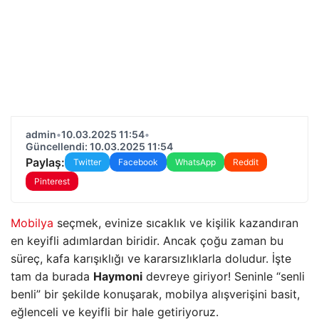
admin
•
10.03.2025 11:54
•
Güncellendi: 10.03.2025 11:54
Paylaş:
Twitter
Facebook
WhatsApp
Reddit
Pinterest
Mobilya
seçmek, evinize sıcaklık ve kişilik kazandıran
en keyifli adımlardan biridir. Ancak çoğu zaman bu
süreç, kafa karışıklığı ve kararsızlıklarla doludur. İşte
tam da burada
Haymoni
devreye giriyor! Seninle “senli
benli” bir şekilde konuşarak, mobilya alışverişini basit,
eğlenceli ve keyifli bir hale getiriyoruz.