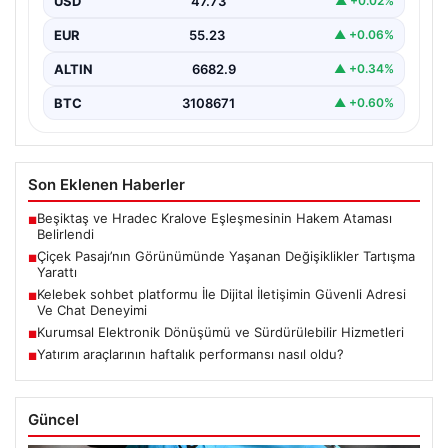
USD
47.73
▲ +0.02%
yerleştirilen…
EUR
55.23
▲ +0.06%
ALTIN
6682.9
▲ +0.34%
BTC
3108671
▲ +0.60%
Son Eklenen Haberler
Beşiktaş ve Hradec Kralove Eşleşmesinin Hakem Ataması
■
Belirlendi
Çiçek Pasajı’nın Görünümünde Yaşanan Değişiklikler Tartışma
■
Yarattı
Kelebek sohbet platformu İle Dijital İletişimin Güvenli Adresi
■
Ve Chat Deneyimi
Kurumsal Elektronik Dönüşümü ve Sürdürülebilir Hizmetleri
■
Yatırım araçlarının haftalık performansı nasıl oldu?
■
Güncel