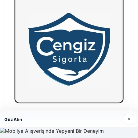
Hastaş Beton
×
Göz Atın
26/05/2026