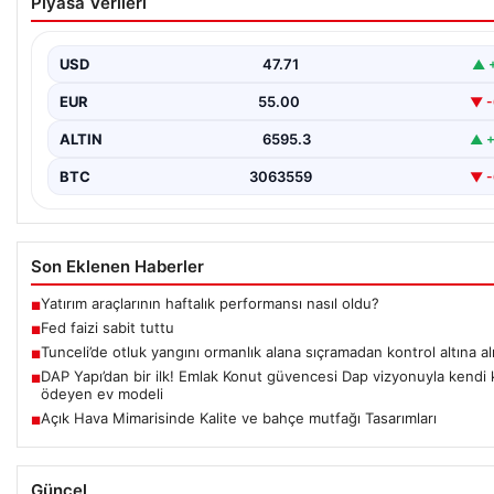
Piyasa Verileri
USD
47.71
▲ 
EUR
55.00
▼ -
ALTIN
6595.3
▲ +
BTC
3063559
▼ -
Son Eklenen Haberler
Yatırım araçlarının haftalık performansı nasıl oldu?
■
Fed faizi sabit tuttu
■
Tunceli’de otluk yangını ormanlık alana sıçramadan kontrol altına al
■
DAP Yapı’dan bir ilk! Emlak Konut güvencesi Dap vizyonuyla kendi 
■
ödeyen ev modeli
Açık Hava Mimarisinde Kalite ve bahçe mutfağı Tasarımları
■
Güncel