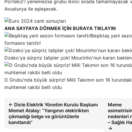
Portekiz'i yenemezse grubu ikinci sırada tamamlayacak 
Avusturya ile eşleşecek.
ANA SAYFAYA DÖNMEK İÇİN BURAYA TIKLAYIN
Beşiktaş yeni sez
formasını tanıttı!
Dzeko'ya sürpriz talipler çok! Mourinho'nun kararı beklen
D Grubu'nda büyük sürpriz! Milli Takımın son 16 turundak
muhtemel rakibi belli oldu
← Dicle Elektrik Yönetim Kurulu Başkanı
Meme
Memet Atalay: “Yangının elektrikten
asimetrisi
çıkmadığı belge ve görüntülerle
nedenleri n
kanıtlandı”
– Sağlık Ha
→