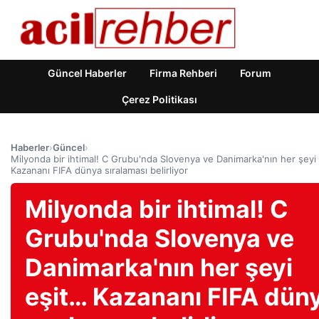
Güncel Haberler
Firma Rehberi
Forum
Çerez Politikası
Haberler
›
Güncel
›
Milyonda bir ihtimal! C Grubu'nda Slovenya ve Danimarka'nın her şeyi
Kazananı FIFA dünya sıralaması belirliyor
Milyonda bir ihtimal! C
Grubu'nda Slovenya ve
Danimarka'nın her şeyi
eşit… Kazananı FIFA dün