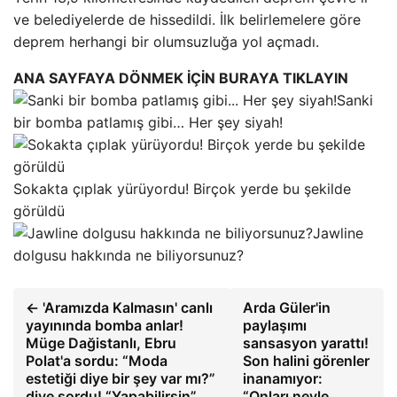
ve belediyelerde de hissedildi. İlk belirlemelere göre
deprem herhangi bir olumsuzluğa yol açmadı.
ANA SAYFAYA DÖNMEK İÇİN BURAYA TIKLAYIN
Sanki
bir bomba patlamış gibi… Her şey siyah!
Sokakta çıplak yürüyordu! Birçok yerde bu şekilde
görüldü
Jawline
dolgusu hakkında ne biliyorsunuz?
← 'Aramızda Kalmasın' canlı
Arda Güler'in
yayınında bomba anlar!
paylaşımı
Müge Dağistanlı, Ebru
sansasyon yarattı!
Polat'a sordu: “Moda
Son halini görenler
estetiği diye bir şey var mı?”
inanamıyor:
diye sordu! “Yapabilirsin”
“Onları neyle