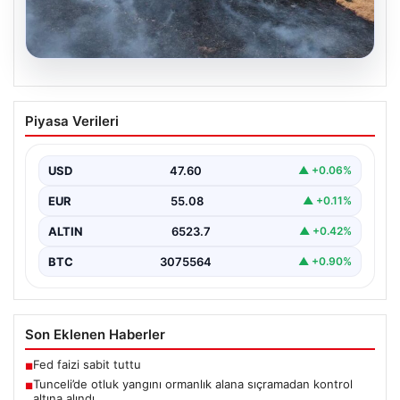
05.08.2026
Tunceli’de otluk yangını ormanlık alana
Piyasa Verileri
sıçramadan kontrol altına alındı
Tunceli’nin Yolkonak, Beydamı ve Karyemez köyleri
arasında bulunan otlaklık bölgede henüz
USD
47.60
▲ +0.06%
belirlenemeyen bir nedenle…
EUR
55.08
▲ +0.11%
ALTIN
6523.7
▲ +0.42%
BTC
3075564
▲ +0.90%
Son Eklenen Haberler
Fed faizi sabit tuttu
■
Tunceli’de otluk yangını ormanlık alana sıçramadan kontrol
■
altına alındı