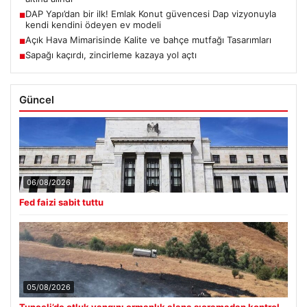
DAP Yapı’dan bir ilk! Emlak Konut güvencesi Dap vizyonuyla
■
kendi kendini ödeyen ev modeli
Açık Hava Mimarisinde Kalite ve bahçe mutfağı Tasarımları
■
Sapağı kaçırdı, zincirleme kazaya yol açtı
■
Güncel
06/08/2026
Fed faizi sabit tuttu
05/08/2026
Tunceli’de otluk yangını ormanlık alana sıçramadan kontrol