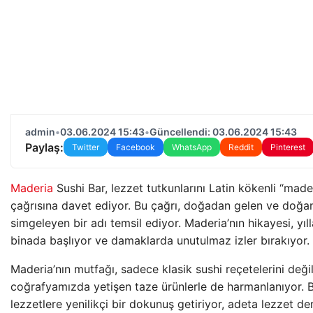
admin
•
03.06.2024 15:43
•
Güncellendi: 03.06.2024 15:43
Paylaş:
Twitter
Facebook
WhatsApp
Reddit
Pinterest
Maderia
Sushi Bar, lezzet tutkunlarını Latin kökenli “made
çağrısına davet ediyor. Bu çağrı, doğadan gelen ve doğa
simgeleyen bir adı temsil ediyor. Maderia’nın hikayesi, yıl
binada başlıyor ve damaklarda unutulmaz izler bırakıyor.
Maderia’nın mutfağı, sadece klasik sushi reçetelerini değ
coğrafyamızda yetişen taze ürünlerle de harmanlanıyor. 
lezzetlere yenilikçi bir dokunuş getiriyor, adeta lezzet d