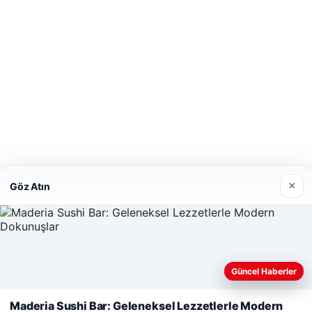
×
Göz Atın
Güncel Haberler
Web sitemizi nasıl kullandığınızı daha iyi anlayabilmek, deneyiminiz
Maderia Sushi Bar: Geleneksel Lezzetlerle Modern
geliştirmek amacıyla çerezler kullanıyoruz.
Çerez Politikamız