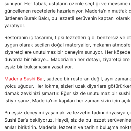
sunuyor. Her tabak, ustaların özenle seçtiği ve mevsime 
güncellenen reçetelerle hazırlanıyor. Maderia’nın mutfak 
üstlenen Burak Balcı, bu lezzetli serüvenin kaptanı olarak
yaratıyor.
Restoranın iç tasarımı, tıpkı lezzetleri gibi benzersiz ve e
uygun olarak seçilen doğal materyaller, mekanın atmosfe
ziyaretçilere unutulmaz bir deneyim sunuyor. Her köşede b
duvarda bir hikaye… Maderia’nın her detayı, ziyaretçilere 
eşsiz bir buluşmasını yaşatıyor.
Maderia Sushi Bar
, sadece bir restoran değil, aynı zaman
yolculuğudur. Her lokma, sizleri uzak diyarlara götürürke
damak zevkinizi şımartır. Eğer siz de unutulmaz bir sus
istiyorsanız, Maderia’nın kapıları her zaman sizin için açıkt
Bu eşsiz deneyimi yaşamak ve lezzetin tadını doyasıya ç
Sushi Bar’a bekliyoruz. Haydi, siz de bu lezzet serüvenine
anılar biriktirin. Maderia, lezzetin ve tarihin buluşma nokta