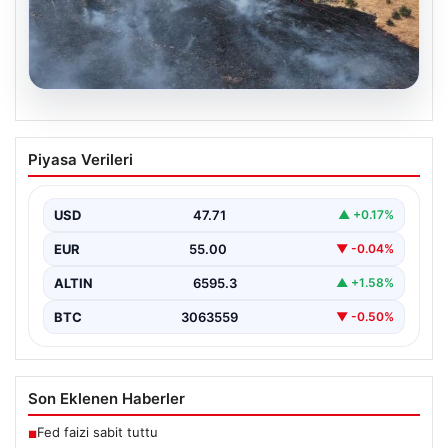
05.08.2026
Tunceli’de otluk yangını ormanlık alana
Piyasa Verileri
sıçramadan kontrol altına alındı
Tunceli’nin Yolkonak, Beydamı ve Karyemez köyleri
arasında bulunan otlaklık bölgede henüz
USD
47.71
▲ +0.17%
belirlenemeyen bir nedenle…
EUR
55.00
▼ -0.04%
ALTIN
6595.3
▲ +1.58%
BTC
3063559
▼ -0.50%
Son Eklenen Haberler
Fed faizi sabit tuttu
■