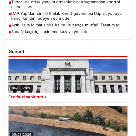
Tunceli’de otluk yangını ormanlık alana sıçramadan kontrol
■
altına alındı
DAP Yapı’dan bir ilk! Emlak Konut güvencesi Dap vizyonuyla
■
kendi kendini ödeyen ev modeli
Açık Hava Mimarisinde Kalite ve bahçe mutfağı Tasarımları
■
Sapağı kaçırdı, zincirleme kazaya yol açtı
■
Güncel
06/08/2026
Fed faizi sabit tuttu
05/08/2026