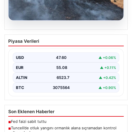
05.08.2026
Tunceli’de otluk yangını ormanlık alana
Piyasa Verileri
sıçramadan kontrol altına alındı
Tunceli’nin Yolkonak, Beydamı ve Karyemez köyleri
arasında bulunan otlaklık bölgede henüz
USD
47.60
▲ +0.06%
belirlenemeyen bir nedenle…
EUR
55.08
▲ +0.11%
ALTIN
6523.7
▲ +0.42%
BTC
3075564
▲ +0.90%
Son Eklenen Haberler
Fed faizi sabit tuttu
■
Tunceli’de otluk yangını ormanlık alana sıçramadan kontrol
■