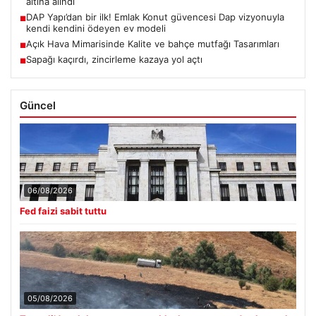
altına alındı
DAP Yapı’dan bir ilk! Emlak Konut güvencesi Dap vizyonuyla
■
kendi kendini ödeyen ev modeli
Açık Hava Mimarisinde Kalite ve bahçe mutfağı Tasarımları
■
Sapağı kaçırdı, zincirleme kazaya yol açtı
■
Güncel
06/08/2026
Fed faizi sabit tuttu
05/08/2026