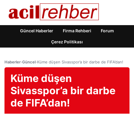
Güncel Haberler
Firma Rehberi
Forum
Çerez Politikası
Haberler
›
Güncel
›
Küme düşen Sivasspor’a bir darbe de FIFA’dan!
Küme düşen
Sivasspor’a bir darbe
de FIFA’dan!