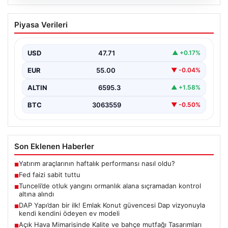
06.08.2026
Fed faizi sabit tuttu
Piyasa Verileri
USD
47.71
▲ +0.17%
EUR
55.00
▼ -0.04%
ALTIN
6595.3
▲ +1.58%
BTC
3063559
▼ -0.50%
Son Eklenen Haberler
Yatırım araçlarının haftalık performansı nasıl oldu?
■
Fed faizi sabit tuttu
■
Tunceli’de otluk yangını ormanlık alana sıçramadan kontrol
■
altına alındı
DAP Yapı’dan bir ilk! Emlak Konut güvencesi Dap vizyonuyla
■
kendi kendini ödeyen ev modeli
Açık Hava Mimarisinde Kalite ve bahçe mutfağı Tasarımları
■