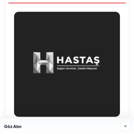
×
Göz Atın
Hastaş Beton