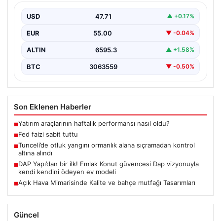
USD
47.71
▲ +0.17%
EUR
55.00
▼ -0.04%
ALTIN
6595.3
▲ +1.58%
BTC
3063559
▼ -0.50%
Son Eklenen Haberler
Yatırım araçlarının haftalık performansı nasıl oldu?
■
Fed faizi sabit tuttu
■
Tunceli’de otluk yangını ormanlık alana sıçramadan kontrol
■
altına alındı
DAP Yapı’dan bir ilk! Emlak Konut güvencesi Dap vizyonuyla
■
kendi kendini ödeyen ev modeli
Açık Hava Mimarisinde Kalite ve bahçe mutfağı Tasarımları
■
Güncel