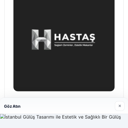
Hastaş Beton
×
Göz Atın
26/05/2026